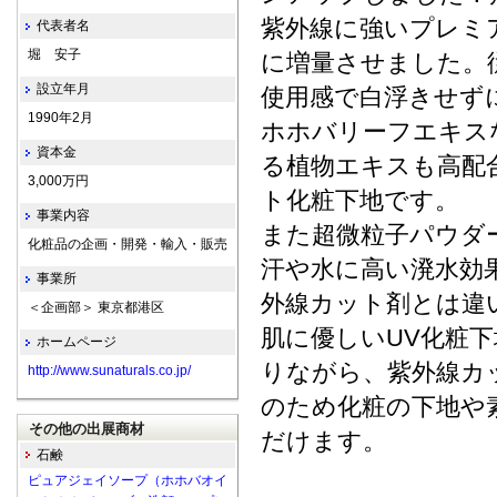
紫外線に強いプレミ
代表者名
堀 安子
に増量させました。
設立年月
使用感で白浮きせず
1990年2月
ホホバリーフエキス
資本金
る植物エキスも高配
3,000万円
ト化粧下地です。
事業内容
また超微粒子パウダ
化粧品の企画・開発・輸入・販売
汗や水に高い溌水効
事業所
外線カット剤とは違
＜企画部＞ 東京都港区
肌に優しいUV化粧
ホームページ
りながら、紫外線カッ
http://www.sunaturals.co.jp/
のため化粧の下地や
その他の出展商材
だけます。
石鹸
ピュアジェイソープ（ホホバオイ