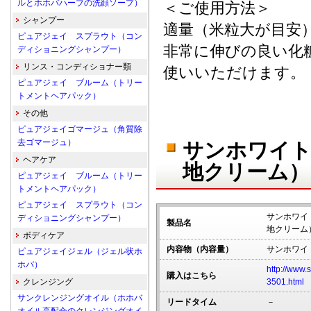
ルとホホバハーブの洗顔ソープ）
＜ご使用方法＞
シャンプー
適量（米粒大が目安
ピュアジェイ スプラウト（コン
非常に伸びの良い化
ディショニングシャンプー）
リンス・コンディショナー類
使いいただけます。
ピュアジェイ ブルーム（トリー
トメントヘアパック）
その他
ピュアジェイゴマージュ（角質除
去ゴマージュ）
サンホワイト
ヘアケア
地クリーム）
ピュアジェイ ブルーム（トリー
トメントヘアパック）
ピュアジェイ スプラウト（コン
サンホワイ
ディショニングシャンプー）
製品名
地クリーム
ボディケア
内容物（内容量）
サンホワイ
ピュアジェイジェル（ジェル状ホ
ホバ）
http://www.
購入はこちら
クレンジング
3501.html
サンクレンジングオイル（ホホバ
リードタイム
－