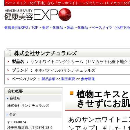
ベースメイク（化粧下地）なら「サンホワイトニングクリーム（ＵＶカット化粧
健康美容EXPO：TOP
>
美容・化粧品
>
製品
>
化粧品
>
ベースメイク（化粧下地
株式会社サンナチュラルズ
製品名 ：
サンホワイトニングクリーム（ＵＶカット化粧下地ク
ブランド ：
ホホバオイルのサンナチュラルズ
ページ内リンク ：
製品詳細
>>
製品概要
>>
参考画像
会社概要
植物エキスと
会社名
きせずにお肌
株式会社サンナチュラルズ
住所
あのサンホワイトニ
〒108-0074
ンアップしました！
埼玉県所沢市小手指町4-18-6