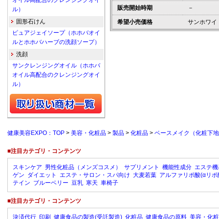
オイル高配合のクレンジングオイ
販売開始時期
－
ル）
固形石けん
希望小売価格
サンホワイト
ピュアジェイソープ（ホホバオイ
ルとホホバハーブの洗顔ソープ）
洗顔
サンクレンジングオイル（ホホバ
オイル高配合のクレンジングオイ
ル）
健康美容EXPO：TOP
>
美容・化粧品
>
製品
>
化粧品
>
ベースメイク（化粧下地
■注目カテゴリ・コンテンツ
スキンケア
男性化粧品（メンズコスメ）
サプリメント
機能性成分
エステ機
ゲン
ダイエット
エステ・サロン・スパ向け
大麦若葉
アルファリポ酸(αリポ
テイン
ブルーベリー
豆乳
寒天
車椅子
■注目カテゴリ・コンテンツ
決済代行
印刷
健康食品の製造(受託製造)
化粧品
健康食品の原料
美容・化粧