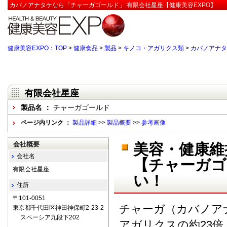
カバノアナタケなら「チャーガゴールド」:有限会社星座【健康美容EXPO】
健康美容EXPO：TOP
>
健康食品
>
製品
>
キノコ・アガリクス類
>
カバノアナタ
有限会社星座
製品名 ：
チャーガゴールド
ページ内リンク ：
製品詳細
>>
製品概要
>>
参考画像
会社概要
美容・健康維
会社名
【チャーガゴ
有限会社星座
い！
住所
〒101-0051
チャーガ（カバノア
東京都千代田区神田神保町2-23-2
スペーシア九段下202
アガリクスの約23倍