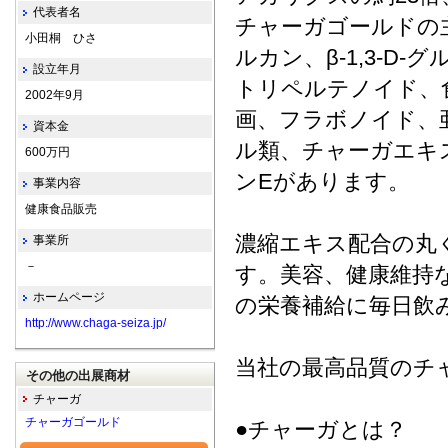
代表者名
チャーガゴールドの
小田桐 ひさ
ルカン、β-1,3-D
設立年月
トリペルテノイド、
2002年9月
画、フラボノイド、
資本金
ル類、チャーガエキ
600万円
ンEがあります。
事業内容
健康食品販売
濃縮エキス配合の丸
事業所
－
す。美容、健康維持
ホームページ
の栄養補給に毎日飲
http://www.chaga-seiza.jp/
当社の最高品質のチ
その他の出展商材
チャーガ
チャーガゴールド
●チャーガとは？