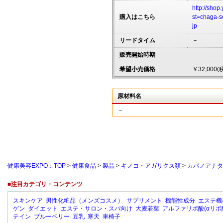
http://shop
購入はこちら
st=chaga-s
jp
リードタイム
－
販売開始時期
－
希望小売価格
￥32,000(
原材料名
－
健康美容EXPO：TOP
>
健康食品
>
製品
>
キノコ・アガリクス類
>
カバノアナタ
■注目カテゴリ・コンテンツ
スキンケア
男性化粧品（メンズコスメ）
サプリメント
機能性成分
エステ機
ゲン
ダイエット
エステ・サロン・スパ向け
大麦若葉
アルファリポ酸(αリポ
テイン
ブルーベリー
豆乳
寒天
車椅子