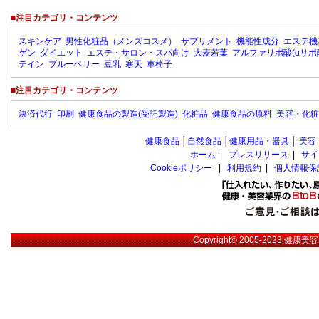
■注目カテゴリ・コンテンツ
スキンケア
男性化粧品（メンズコスメ）
サプリメント
機能性成分
エステ機
ゲン
ダイエット
エステ・サロン・スパ向け
大麦若葉
アルファリポ酸(αリポ
テイン
ブルーベリー
豆乳
寒天
車椅子
■注目カテゴリ・コンテンツ
決済代行
印刷
健康食品の製造(受託製造)
化粧品
健康食品の原料
美容・化粧
健康食品
│
自然食品
│
健康用品・器具
│
美容
ホーム
|
プレスリリース
|
サイ
Cookieポリシー
|
利用規約
|
個人情報保
Copyright© 2005-2023
健康美容