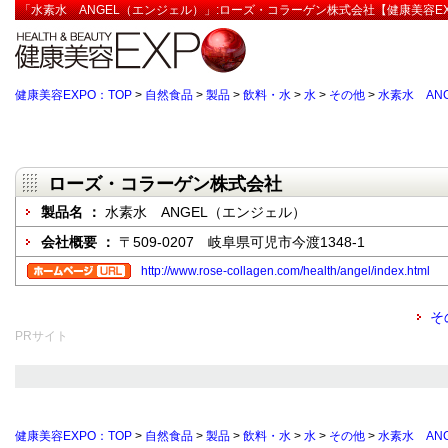
「水素水 ANGEL（エンジェル）」:ローズ・コラーゲン株式会社【健康美容EX
健康美容EXPO：TOP
>
自然食品
>
製品
>
飲料・水
>
水
>
その他
>
水素水 AN
ローズ・コラーゲン株式会社
製品名 ：
水素水 ANGEL（エンジェル）
会社概要 ：
〒509-0207 岐阜県可児市今渡1348-1
http://www.rose-collagen.com/health/angel/index.html
そ
PRサイト
健康美容EXPO：TOP
>
自然食品
>
製品
>
飲料・水
>
水
>
その他
>
水素水 AN