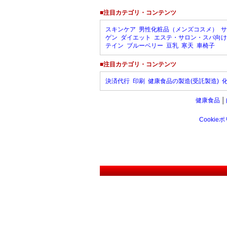
■注目カテゴリ・コンテンツ
スキンケア
男性化粧品（メンズコスメ）
サ
ゲン
ダイエット
エステ・サロン・スパ向け
テイン
ブルーベリー
豆乳
寒天
車椅子
■注目カテゴリ・コンテンツ
決済代行
印刷
健康食品の製造(受託製造)
健康食品
│
Cookie