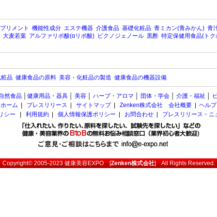
プリメント
機能性成分
エステ機器
介護食品
基礎化粧品
青ミカン(青みかん)
青汁
大麦若葉
アルファリポ酸(αリポ酸)
ピクノジェノール
黒酢
特定保健用食品(トク
化粧品
健康食品の原料
美容・化粧品の製造
健康食品の機器設備
自然食品
│
健康用品・器具
│
美容
│
ハーブ・アロマ
│
団体・学会
│
介護・福祉
│
ホーム
|
プレスリリース
|
サイトマップ
|
Zenken株式会社 会社概要
|
ヘルプ
ポリシー
|
利用規約
|
個人情報保護ポリシー
|
お問合わせ
|
プレスリリース・ニ
Copyright© 2005-2023
健康美容EXPO
[
Zenken株式会社
] All Rights Reserved.