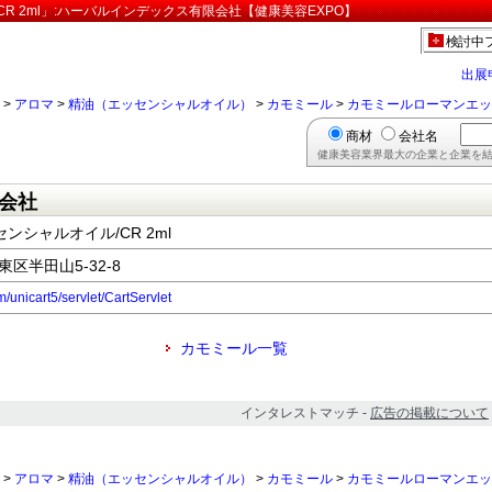
R 2ml」:ハーバルインデックス有限会社【健康美容EXPO】
検討中
出展
>
アロマ
>
精油（エッセンシャルオイル）
>
カモミール
>
カモミールローマンエッセ
商材
会社名
健康美容業界最大の企業と企業を結
会社
シャルオイル/CR 2ml
東区半田山5-32-8
om/unicart5/servlet/CartServlet
カモミール一覧
インタレストマッチ -
広告の掲載について
>
アロマ
>
精油（エッセンシャルオイル）
>
カモミール
>
カモミールローマンエッセ