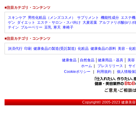
■注目カテゴリ・コンテンツ
スキンケア
男性化粧品（メンズコスメ）
サプリメント
機能性成分
エステ機
ゲン
ダイエット
エステ・サロン・スパ向け
大麦若葉
アルファリポ酸(αリポ
テイン
ブルーベリー
豆乳
寒天
車椅子
■注目カテゴリ・コンテンツ
決済代行
印刷
健康食品の製造(受託製造)
化粧品
健康食品の原料
美容・化粧
健康食品
│
自然食品
│
健康用品・器具
│
美容
ホーム
|
プレスリリース
|
サイ
Cookieポリシー
|
利用規約
|
個人情報保
Copyright© 2005-2023
健康美容