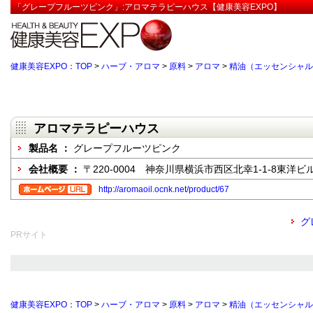
「グレープフルーツピンク」:アロマテラピーハウス【健康美容EXPO】
健康美容EXPO：TOP
>
ハーブ・アロマ
>
原料
>
アロマ
>
精油（エッセンシャル
アロマテラピーハウス
製品名 ：
グレープフルーツピンク
会社概要 ：
〒220-0004 神奈川県横浜市西区北幸1-1-8東洋ビル
http://aromaoil.ocnk.net/product/67
グ
PRサイト
健康美容EXPO：TOP
>
ハーブ・アロマ
>
原料
>
アロマ
>
精油（エッセンシャル