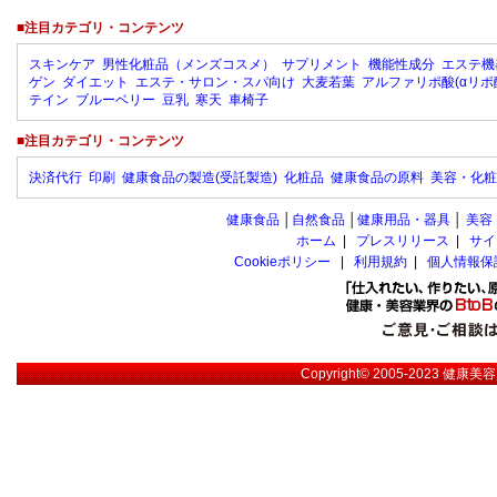
■注目カテゴリ・コンテンツ
スキンケア
男性化粧品（メンズコスメ）
サプリメント
機能性成分
エステ機
ゲン
ダイエット
エステ・サロン・スパ向け
大麦若葉
アルファリポ酸(αリポ
テイン
ブルーベリー
豆乳
寒天
車椅子
■注目カテゴリ・コンテンツ
決済代行
印刷
健康食品の製造(受託製造)
化粧品
健康食品の原料
美容・化粧
健康食品
│
自然食品
│
健康用品・器具
│
美容
ホーム
|
プレスリリース
|
サイ
Cookieポリシー
|
利用規約
|
個人情報保
Copyright© 2005-2023
健康美容