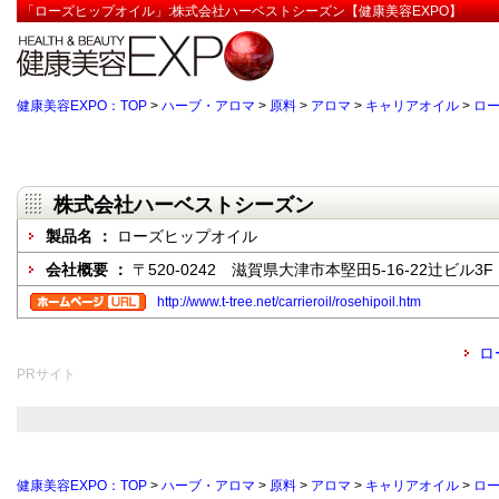
「ローズヒップオイル」:株式会社ハーベストシーズン【健康美容EXPO】
健康美容EXPO：TOP
>
ハーブ・アロマ
>
原料
>
アロマ
>
キャリアオイル
>
ロ
株式会社ハーベストシーズン
製品名 ：
ローズヒップオイル
会社概要 ：
〒520-0242 滋賀県大津市本堅田5-16-22辻ビル3F
http://www.t-tree.net/carrieroil/rosehipoil.htm
ロ
PRサイト
健康美容EXPO：TOP
>
ハーブ・アロマ
>
原料
>
アロマ
>
キャリアオイル
>
ロ