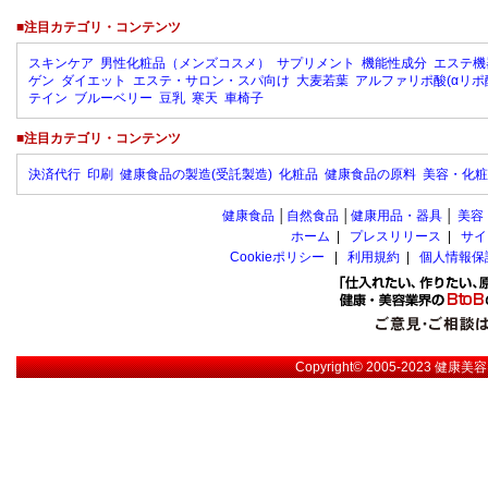
■注目カテゴリ・コンテンツ
スキンケア
男性化粧品（メンズコスメ）
サプリメント
機能性成分
エステ機
ゲン
ダイエット
エステ・サロン・スパ向け
大麦若葉
アルファリポ酸(αリポ
テイン
ブルーベリー
豆乳
寒天
車椅子
■注目カテゴリ・コンテンツ
決済代行
印刷
健康食品の製造(受託製造)
化粧品
健康食品の原料
美容・化粧
健康食品
│
自然食品
│
健康用品・器具
│
美容
ホーム
|
プレスリリース
|
サイ
Cookieポリシー
|
利用規約
|
個人情報保
Copyright© 2005-2023
健康美容