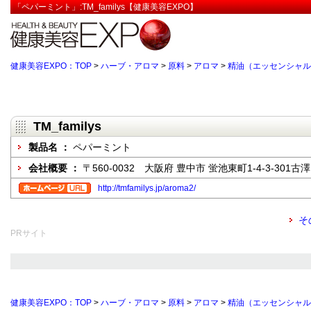
「ペパーミント」:TM_familys【健康美容EXPO】
健康美容EXPO：TOP
>
ハーブ・アロマ
>
原料
>
アロマ
>
精油（エッセンシャル
TM_familys
製品名 ：
ペパーミント
会社概要 ：
〒560-0032 大阪府 豊中市 蛍池東町1-4-3-301古
http://tmfamilys.jp/aroma2/
そ
PRサイト
健康美容EXPO：TOP
>
ハーブ・アロマ
>
原料
>
アロマ
>
精油（エッセンシャル