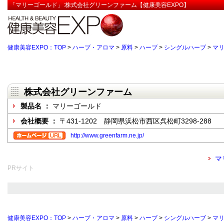
「マリーゴールド」:株式会社グリーンファーム【健康美容EXPO】
健康美容EXPO：TOP
>
ハーブ・アロマ
>
原料
>
ハーブ
>
シングルハーブ
>
マ
株式会社グリーンファーム
製品名 ：
マリーゴールド
会社概要 ：
〒431-1202 静岡県浜松市西区呉松町3298-288
http://www.greenfarm.ne.jp/
マ
PRサイト
健康美容EXPO：TOP
>
ハーブ・アロマ
>
原料
>
ハーブ
>
シングルハーブ
>
マ