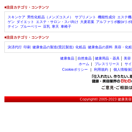
■注目カテゴリ・コンテンツ
スキンケア
男性化粧品（メンズコスメ）
サプリメント
機能性成分
エステ機
ゲン
ダイエット
エステ・サロン・スパ向け
大麦若葉
アルファリポ酸(αリポ
テイン
ブルーベリー
豆乳
寒天
車椅子
■注目カテゴリ・コンテンツ
決済代行
印刷
健康食品の製造(受託製造)
化粧品
健康食品の原料
美容・化粧
健康食品
│
自然食品
│
健康用品・器具
│
美容
ホーム
|
プレスリリース
|
サイ
Cookieポリシー
|
利用規約
|
個人情報保
Copyright© 2005-2023
健康美容