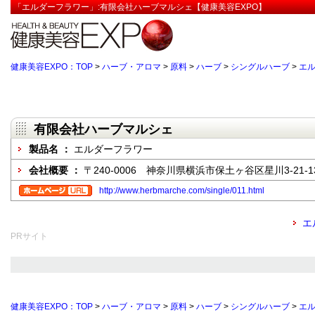
「エルダーフラワー」:有限会社ハーブマルシェ【健康美容EXPO】
健康美容EXPO：TOP
>
ハーブ・アロマ
>
原料
>
ハーブ
>
シングルハーブ
>
エ
有限会社ハーブマルシェ
製品名 ：
エルダーフラワー
会社概要 ：
〒240-0006 神奈川県横浜市保土ヶ谷区星川3-21-1
http://www.herbmarche.com/single/011.html
エ
PRサイト
健康美容EXPO：TOP
>
ハーブ・アロマ
>
原料
>
ハーブ
>
シングルハーブ
>
エ