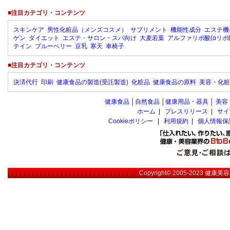
■注目カテゴリ・コンテンツ
スキンケア
男性化粧品（メンズコスメ）
サプリメント
機能性成分
エステ機
ゲン
ダイエット
エステ・サロン・スパ向け
大麦若葉
アルファリポ酸(αリポ
テイン
ブルーベリー
豆乳
寒天
車椅子
■注目カテゴリ・コンテンツ
決済代行
印刷
健康食品の製造(受託製造)
化粧品
健康食品の原料
美容・化粧
健康食品
│
自然食品
│
健康用品・器具
│
美容
ホーム
|
プレスリリース
|
サイ
Cookieポリシー
|
利用規約
|
個人情報保
Copyright© 2005-2023
健康美容