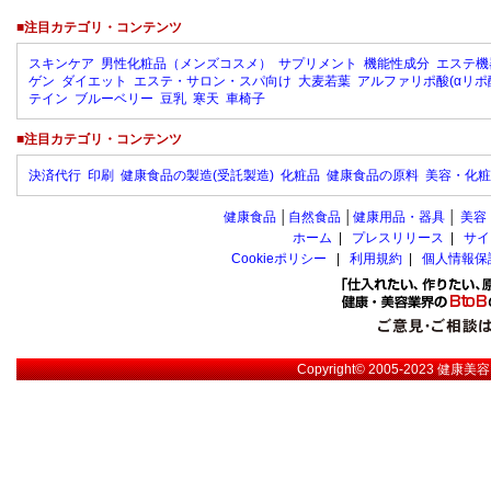
■注目カテゴリ・コンテンツ
スキンケア
男性化粧品（メンズコスメ）
サプリメント
機能性成分
エステ機
ゲン
ダイエット
エステ・サロン・スパ向け
大麦若葉
アルファリポ酸(αリポ
テイン
ブルーベリー
豆乳
寒天
車椅子
■注目カテゴリ・コンテンツ
決済代行
印刷
健康食品の製造(受託製造)
化粧品
健康食品の原料
美容・化粧
健康食品
│
自然食品
│
健康用品・器具
│
美容
ホーム
|
プレスリリース
|
サイ
Cookieポリシー
|
利用規約
|
個人情報保
Copyright© 2005-2023
健康美容