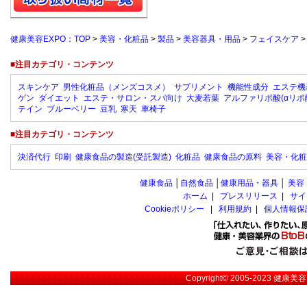
健康美容EXPO：TOP
>
美容・化粧品
>
製品
>
美容器具・用品
>
フェイスケア
■注目カテゴリ・コンテンツ
スキンケア
男性化粧品（メンズコスメ）
サプリメント
機能性成分
エステ機
ゲン
ダイエット
エステ・サロン・スパ向け
大麦若葉
アルファリポ酸(αリポ
テイン
ブルーベリー
豆乳
寒天
車椅子
■注目カテゴリ・コンテンツ
決済代行
印刷
健康食品の製造(受託製造)
化粧品
健康食品の原料
美容・化粧
健康食品
│
自然食品
│
健康用品・器具
│
美容
ホーム
|
プレスリリース
|
サイ
Cookieポリシー
|
利用規約
|
個人情報保
Copyright© 2005-2023
健康美容