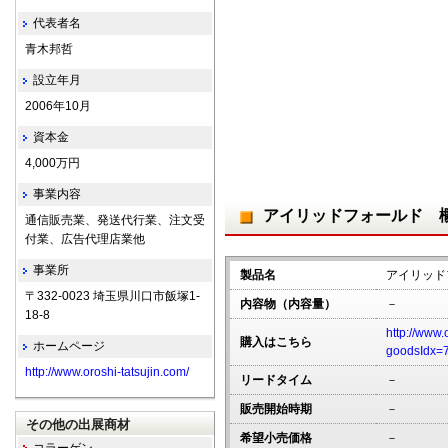
代表者名
青木邦哲
設立年月
2006年10月
資本金
4,000万円
事業内容
アイリッドフォールド 
通信販売業、発送代行業、注文受
付業、広告代理店業他
事業所
製品名
アイリッド
〒332-0023 埼玉県川口市飯塚1-
内容物（内容量）
－
18-8
http://www.
購入はこちら
ホームページ
goodsIdx=
http://www.oroshi-tatsujin.com/
リードタイム
－
販売開始時期
－
その他の出展商材
希望小売価格
－