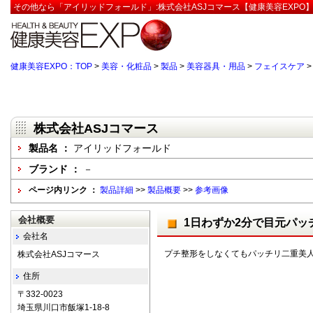
その他なら「アイリッドフォールド」:株式会社ASJコマース【健康美容EXPO
健康美容EXPO：TOP
>
美容・化粧品
>
製品
>
美容器具・用品
>
フェイスケア
株式会社ASJコマース
製品名 ：
アイリッドフォールド
ブランド ：
－
ページ内リンク ：
製品詳細
>>
製品概要
>>
参考画像
会社概要
1日わずか2分で目元パッ
会社名
プチ整形をしなくてもパッチリ二重美
株式会社ASJコマース
住所
〒332-0023
埼玉県川口市飯塚1-18-8