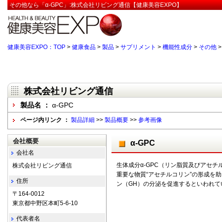
その他なら「α-GPC」:株式会社リビング通信【健康美容EXPO】
健康美容EXPO：TOP
>
健康食品
>
製品
>
サプリメント
>
機能性成分
>
その他
株式会社リビング通信
製品名 ：
α-GPC
ページ内リンク ：
製品詳細
>>
製品概要
>>
参考画像
会社概要
α-GPC
会社名
生体成分α-GPC（リン脂質及びアセ
株式会社リビング通信
重要な物質“アセチルコリン”の形成を
住所
ン（GH）の分泌を促進するといわれて
〒164-0012
東京都中野区本町5-6-10
代表者名