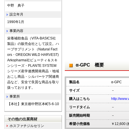
中野 典子
設立年月
1990年1月
事業内容
栄養補助食品（VITA-BASICS社
製品）の販売会社として設立。ハ
ーブサプリメント（Natural Fact
ors・OREGON WILD HARVEST)
Arkopharma社ビューティ＆スキ
α-GPC 概要
ンシリーズ・PLANTE SYSTEM
シリーズ産学連携開発商品・地域
おこし商品・シルバーケア関連商
品など、安全で良質な商品を取り
製品名
α-GPC
扱っております。
サイズ
－
事業所
購入はこちら
http://www.
【本社】東京都中野区本町5-6-10
リードタイム
－
販売開始時期
－
その他の出展商材
希望小売価格
￥12,600 
ホスファチジルセリン