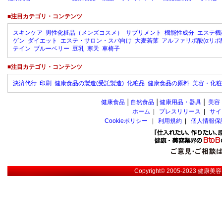
■注目カテゴリ・コンテンツ
スキンケア
男性化粧品（メンズコスメ）
サプリメント
機能性成分
エステ機
ゲン
ダイエット
エステ・サロン・スパ向け
大麦若葉
アルファリポ酸(αリポ
テイン
ブルーベリー
豆乳
寒天
車椅子
■注目カテゴリ・コンテンツ
決済代行
印刷
健康食品の製造(受託製造)
化粧品
健康食品の原料
美容・化粧
健康食品
│
自然食品
│
健康用品・器具
│
美容
ホーム
|
プレスリリース
|
サイ
Cookieポリシー
|
利用規約
|
個人情報保
Copyright© 2005-2023
健康美容