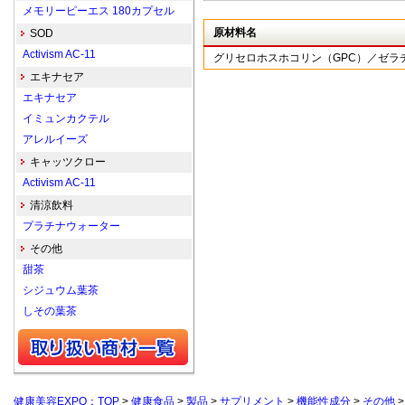
メモリーピーエス 180カプセル
原材料名
SOD
Activism AC-11
グリセロホスホコリン（GPC）／ゼラ
エキナセア
エキナセア
イミュンカクテル
アレルイーズ
キャッツクロー
Activism AC-11
清涼飲料
プラチナウォーター
その他
甜茶
シジュウム葉茶
しその葉茶
健康美容EXPO：TOP
>
健康食品
>
製品
>
サプリメント
>
機能性成分
>
その他