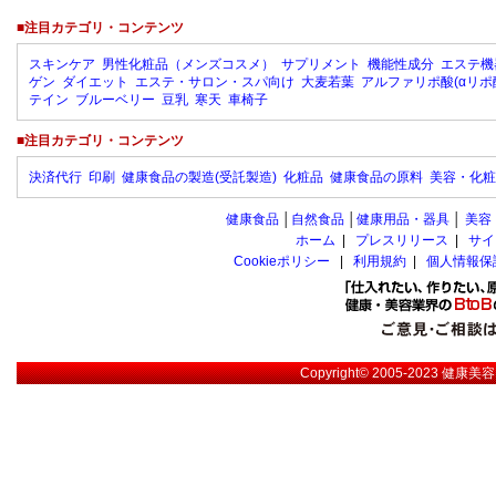
■注目カテゴリ・コンテンツ
スキンケア
男性化粧品（メンズコスメ）
サプリメント
機能性成分
エステ機
ゲン
ダイエット
エステ・サロン・スパ向け
大麦若葉
アルファリポ酸(αリポ
テイン
ブルーベリー
豆乳
寒天
車椅子
■注目カテゴリ・コンテンツ
決済代行
印刷
健康食品の製造(受託製造)
化粧品
健康食品の原料
美容・化粧
健康食品
│
自然食品
│
健康用品・器具
│
美容
ホーム
|
プレスリリース
|
サイ
Cookieポリシー
|
利用規約
|
個人情報保
Copyright© 2005-2023
健康美容