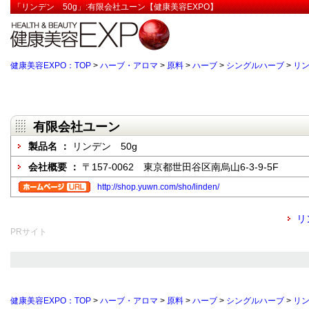
「リンデン 50g」:有限会社ユーン【健康美容EXPO】
健康美容EXPO：TOP
>
ハーブ・アロマ
>
原料
>
ハーブ
>
シングルハーブ
>
リ
有限会社ユーン
製品名 ：
リンデン 50g
会社概要 ：
〒157-0062 東京都世田谷区南烏山6-3-9-5F
http://shop.yuwn.com/sho/linden/
リ
PRサイト
健康美容EXPO：TOP
>
ハーブ・アロマ
>
原料
>
ハーブ
>
シングルハーブ
>
リ