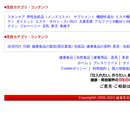
■注目カテゴリ・コンテンツ
スキンケア
男性化粧品（メンズコスメ）
サプリメント
機能性成分
エステ機
ゲン
ダイエット
エステ・サロン・スパ向け
大麦若葉
アルファリポ酸(αリポ
テイン
ブルーベリー
豆乳
寒天
車椅子
■注目カテゴリ・コンテンツ
決済代行
印刷
健康食品の製造(受託製造)
化粧品
健康食品の原料
美容・化粧
健康食品
│
自然食品
│
健康用品・器具
│
美容
ホーム
|
プレスリリース
|
サイ
Cookieポリシー
|
利用規約
|
個人情報保
Copyright© 2005-2023
健康美容