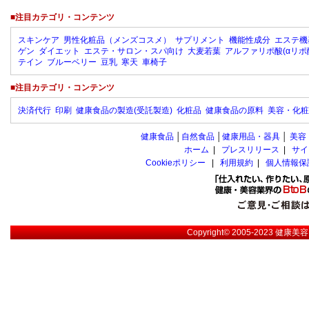
■注目カテゴリ・コンテンツ
スキンケア
男性化粧品（メンズコスメ）
サプリメント
機能性成分
エステ機
ゲン
ダイエット
エステ・サロン・スパ向け
大麦若葉
アルファリポ酸(αリポ
テイン
ブルーベリー
豆乳
寒天
車椅子
■注目カテゴリ・コンテンツ
決済代行
印刷
健康食品の製造(受託製造)
化粧品
健康食品の原料
美容・化粧
健康食品
│
自然食品
│
健康用品・器具
│
美容
ホーム
|
プレスリリース
|
サイ
Cookieポリシー
|
利用規約
|
個人情報保
Copyright© 2005-2023
健康美容