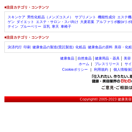
■注目カテゴリ・コンテンツ
スキンケア
男性化粧品（メンズコスメ）
サプリメント
機能性成分
エステ機
ゲン
ダイエット
エステ・サロン・スパ向け
大麦若葉
アルファリポ酸(αリポ
テイン
ブルーベリー
豆乳
寒天
車椅子
■注目カテゴリ・コンテンツ
決済代行
印刷
健康食品の製造(受託製造)
化粧品
健康食品の原料
美容・化粧
健康食品
│
自然食品
│
健康用品・器具
│
美容
ホーム
|
プレスリリース
|
サイ
Cookieポリシー
|
利用規約
|
個人情報保
Copyright© 2005-2023
健康美容