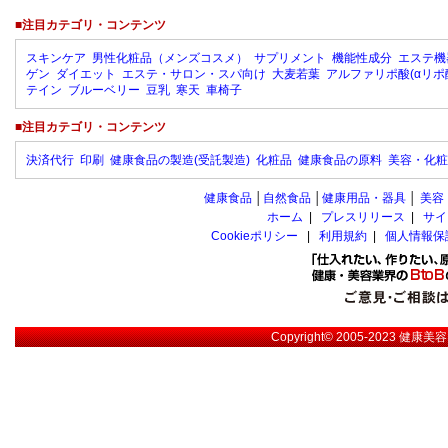
■注目カテゴリ・コンテンツ
スキンケア
男性化粧品（メンズコスメ）
サプリメント
機能性成分
エステ機
ゲン
ダイエット
エステ・サロン・スパ向け
大麦若葉
アルファリポ酸(αリポ
テイン
ブルーベリー
豆乳
寒天
車椅子
■注目カテゴリ・コンテンツ
決済代行
印刷
健康食品の製造(受託製造)
化粧品
健康食品の原料
美容・化粧
健康食品
│
自然食品
│
健康用品・器具
│
美容
ホーム
|
プレスリリース
|
サイ
Cookieポリシー
|
利用規約
|
個人情報保
Copyright© 2005-2023
健康美容