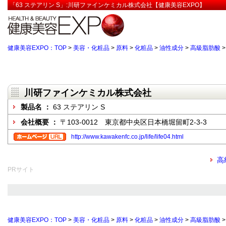
「63 ステアリン S」:川研ファインケミカル株式会社【健康美容EXPO】
健康美容EXPO：TOP
>
美容・化粧品
>
原料
>
化粧品
>
油性成分
>
高級脂肪酸
川研ファインケミカル株式会社
製品名 ：
63 ステアリン S
会社概要 ：
〒103-0012 東京都中央区日本橋堀留町2-3-3
http://www.kawakenfc.co.jp/life/life04.html
高
PRサイト
健康美容EXPO：TOP
>
美容・化粧品
>
原料
>
化粧品
>
油性成分
>
高級脂肪酸