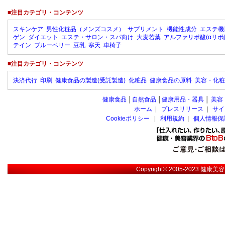
■注目カテゴリ・コンテンツ
スキンケア
男性化粧品（メンズコスメ）
サプリメント
機能性成分
エステ機
ゲン
ダイエット
エステ・サロン・スパ向け
大麦若葉
アルファリポ酸(αリポ
テイン
ブルーベリー
豆乳
寒天
車椅子
■注目カテゴリ・コンテンツ
決済代行
印刷
健康食品の製造(受託製造)
化粧品
健康食品の原料
美容・化粧
健康食品
│
自然食品
│
健康用品・器具
│
美容
ホーム
|
プレスリリース
|
サイ
Cookieポリシー
|
利用規約
|
個人情報保
Copyright© 2005-2023
健康美容