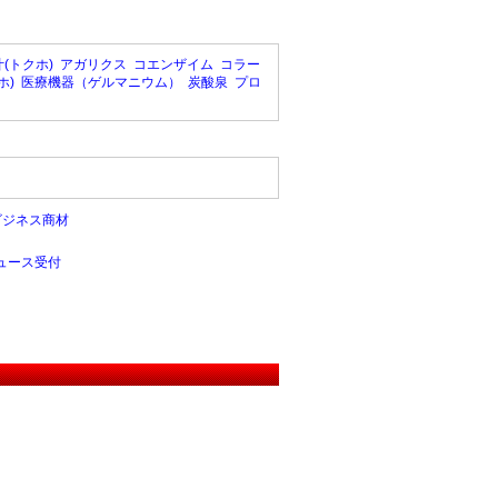
(トクホ)
アガリクス
コエンザイム
コラー
ホ)
医療機器（ゲルマニウム）
炭酸泉
プロ
ビジネス商材
ュース受付