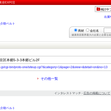
容EXPO】
検討中
出展
>
介助ベルト
商材
会社名
健康美容業界最大の企業と企業を結
文京区本郷5-3-3本郷ビル2F
co.jp/cgi-bin/proto-one/siteup.cgi?&category=1&page=2&view=&detail=on&no=13
その他一覧
インタレストマッチ -
広告の掲載について
>
介助ベルト