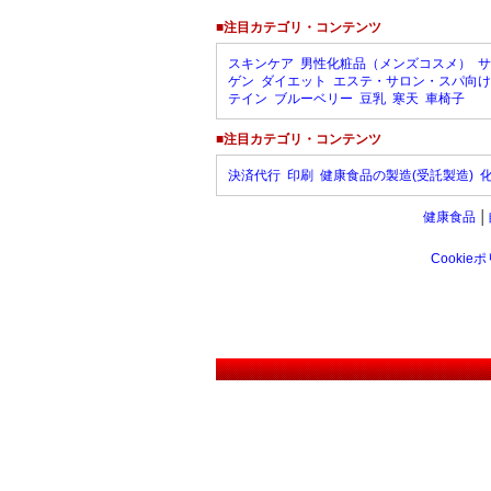
■注目カテゴリ・コンテンツ
スキンケア
男性化粧品（メンズコスメ）
サ
ゲン
ダイエット
エステ・サロン・スパ向け
テイン
ブルーベリー
豆乳
寒天
車椅子
■注目カテゴリ・コンテンツ
決済代行
印刷
健康食品の製造(受託製造)
健康食品
│
Cookie