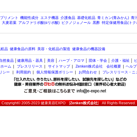
プリメント
機能性成分
エステ機器
介護食品
基礎化粧品
青ミカン(青みかん)
青汁
大麦若葉
アルファリポ酸(αリポ酸)
ピクノジェノール
黒酢
特定保健用食品(トク
化粧品
健康食品の原料
美容・化粧品の製造
健康食品の機器設備
自然食品
│
健康用品・器具
│
美容
│
ハーブ・アロマ
│
団体・学会
│
介護・福祉
│
ホーム
|
プレスリリース
|
サイトマップ
|
Zenken株式会社 会社概要
|
ヘルプ
ポリシー
|
利用規約
|
個人情報保護ポリシー
|
お問合わせ
|
プレスリリース・ニ
Copyright© 2005-2023
健康美容EXPO
[
Zenken株式会社
] All Rights Reserved.