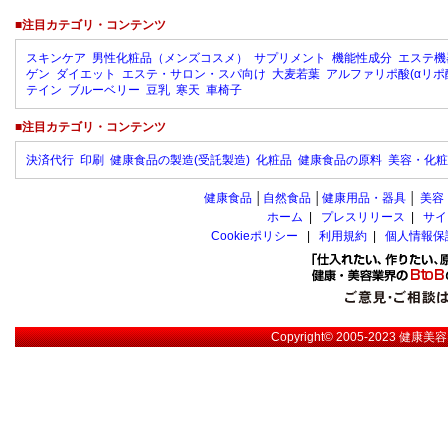
■注目カテゴリ・コンテンツ
スキンケア
男性化粧品（メンズコスメ）
サプリメント
機能性成分
エステ機
ゲン
ダイエット
エステ・サロン・スパ向け
大麦若葉
アルファリポ酸(αリポ
テイン
ブルーベリー
豆乳
寒天
車椅子
■注目カテゴリ・コンテンツ
決済代行
印刷
健康食品の製造(受託製造)
化粧品
健康食品の原料
美容・化粧
健康食品
│
自然食品
│
健康用品・器具
│
美容
ホーム
|
プレスリリース
|
サイ
Cookieポリシー
|
利用規約
|
個人情報保
Copyright© 2005-2023
健康美容