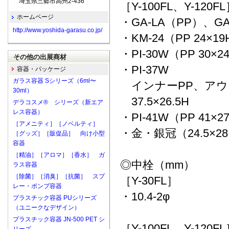
埼玉県三郷市高州2-436
［Y-100FL、Y-120F
ホームページ
・GA-LA（PP）、GA
http://www.yoshida-garasu.co.jp/
・KM-24（PP 24×1
・PI-30W（PP 30×2
その他の出展商材
・PI-37W
容器・パッケージ
ガラス容器 Sシリーズ（6ml〜
インナーPP、アウ
30ml）
37.5×26.5H
デラコスメ® シリーズ（新エア
レス容器）
・PI-41W（PP 41×2
［アメニティ］［ノベルティ］
・金・銀冠（24.5×28
［グッズ］［販促品］ 向け小型
容器
［精油］［アロマ］［香水］ ガ
◎中栓（mm）
ラス容器
［除菌］［消臭］［抗菌］ スプ
［Y-30FL］
レー・ポンプ容器
・10.4-2φ
プラスチック容器 PUシリーズ
（ユニークなデザイン）
プラスチック容器 JN-500 PET シ
［Y-100FL、Y-120F