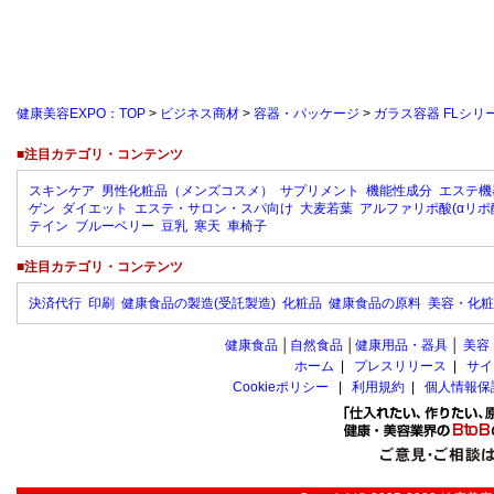
健康美容EXPO：TOP
>
ビジネス商材
>
容器・パッケージ
>
ガラス容器 FLシ
■注目カテゴリ・コンテンツ
スキンケア
男性化粧品（メンズコスメ）
サプリメント
機能性成分
エステ機
ゲン
ダイエット
エステ・サロン・スパ向け
大麦若葉
アルファリポ酸(αリポ
テイン
ブルーベリー
豆乳
寒天
車椅子
■注目カテゴリ・コンテンツ
決済代行
印刷
健康食品の製造(受託製造)
化粧品
健康食品の原料
美容・化粧
健康食品
│
自然食品
│
健康用品・器具
│
美容
ホーム
|
プレスリリース
|
サイ
Cookieポリシー
|
利用規約
|
個人情報保