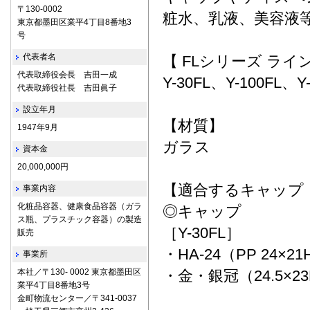
〒130-0002
粧水、乳液、美容液
東京都墨田区業平4丁目8番地3
号
代表者名
【 FLシリーズ ラ
代表取締役会長 吉田一成
Y-30FL、Y-100FL、Y-
代表取締役社長 吉田眞子
設立年月
【材質】
1947年9月
ガラス
資本金
20,000,000円
【適合するキャップ
事業内容
化粧品容器、健康食品容器（ガラ
◎キャップ
ス瓶、プラスチック容器）の製造
［Y-30FL］
販売
・HA-24（PP 24×21
事業所
本社／〒130- 0002 東京都墨田区
・金・銀冠（24.5×2
業平4丁目8番地3号
金町物流センター／〒341-0037