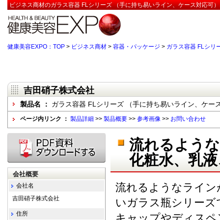
ビジネス商材のガラス容器 FLシリーズ （手に持ち易いライン、ケース対応可）
健康美容EXPO：TOP
>
ビジネス商材
>
容器・パッケージ
>
ガラス容器 FLシ
吉田硝子株式会社
製品名 ：
ガラス容器 FLシリーズ （手に持ち易いライン、ケー
ページ内リンク ：
製品詳細
>>
製品概要
>>
参考画像
>>
お問い合わせ
流れるような
化粧水、乳液
会社概要
流れるようなライン
会社名
吉田硝子株式会社
いガラス瓶シリーズ
住所
キャップやディスペ