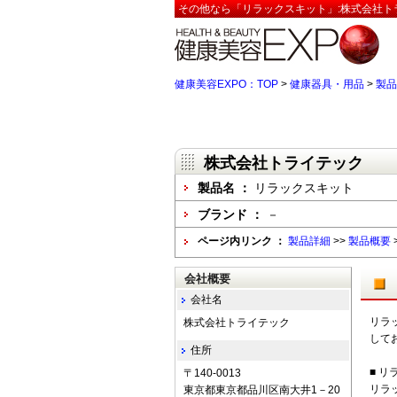
その他なら「リラックスキット」:株式会社ト
健康美容EXPO：TOP
>
健康器具・用品
>
製品
株式会社トライテック
製品名 ：
リラックスキット
ブランド ：
－
ページ内リンク ：
製品詳細
>>
製品概要
会社概要
会社名
リラ
株式会社トライテック
して
住所
■ 
〒140-0013
リラ
東京都東京都品川区南大井1－20