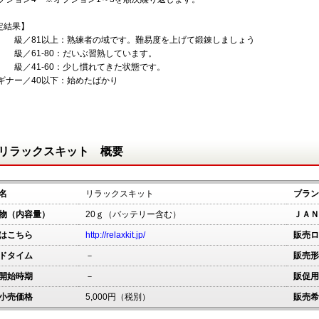
定結果】
上 級／81以上：熟練者の域です。難易度を上げて鍛錬しましょう
中 級／61-80：だいぶ習熟しています。
初 級／41-60：少し慣れてきた状態です。
ビギナー／40以下：始めたばかり
リラックスキット 概要
名
リラックスキット
ブラン
物（内容量）
20ｇ（バッテリー含む）
ＪＡＮ
はこちら
http://relaxkit.jp/
販売ロ
ドタイム
－
販売形
開始時期
－
販促用
小売価格
5,000円（税別）
販売希