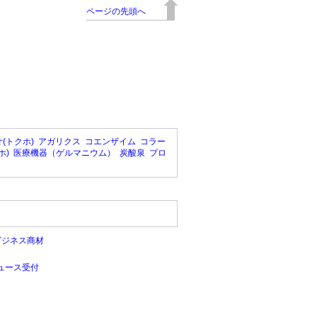
ページの先頭へ
(トクホ)
アガリクス
コエンザイム
コラー
ホ)
医療機器（ゲルマニウム）
炭酸泉
プロ
ビジネス商材
ュース受付