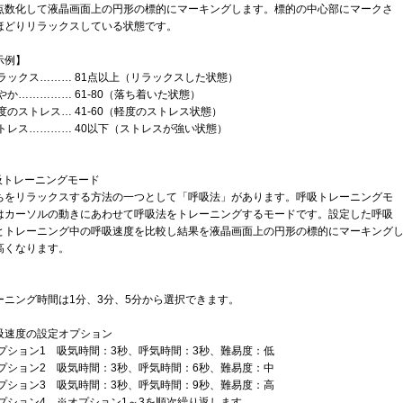
点数化して液晶画面上の円形の標的にマーキングします。標的の中心部にマークさ
ほどりリラックスしている状態です。
示例】
リラックス……… 81点以上（リラックスした状態）
やか…………… 61-80（落ち着いた状態）
度のストレス… 41-60（軽度のストレス状態）
ストレス………… 40以下（ストレスが強い状態）
呼吸トレーニングモード
ちをリラックスする方法の一つとして「呼吸法」があります。呼吸トレーニングモ
はカーソルの動きにあわせて呼吸法をトレーニングするモードです。設定した呼吸
とトレーニング中の呼吸速度を比較し結果を液晶画面上の円形の標的にマーキング
高くなります。
ーニング時間は1分、3分、5分から選択できます。
吸速度の設定オプション
オプション1 吸気時間：3秒、呼気時間：3秒、難易度：低
オプション2 吸気時間：3秒、呼気時間：6秒、難易度：中
オプション3 吸気時間：3秒、呼気時間：9秒、難易度：高
オプション4 ※オプション1～3を順次繰り返します。