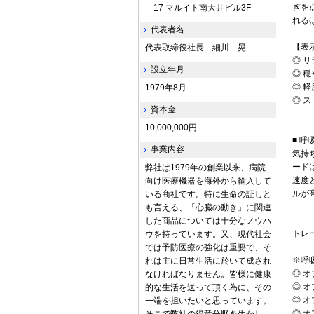
ぎを
－17 マルイト南大井ビル3F
れる
代表者名
【表
代表取締役社長 細川 晃
◎ 
設立年月
◎ 穏
◎ 軽
1979年8月
◎ 
資本金
10,000,000円
■ 
事業内容
気持
ード
弊社は1979年の創業以来、病院
速度
向け医療機器を海外から輸入して
ルが
いる商社です。特に生命の証しと
も言える、「心臓の動き」に関連
した商品については十分なノウハ
トレ
ウを持っています。又、現代社会
では予防医療の強化は重要で、そ
※呼
れは主に日常生活に於いて成され
◎ 
なければなりません。皆様に健康
◎ 
的な生活を送って頂く為に、その
◎ 
一端を担いたいと思っています。
◎ 