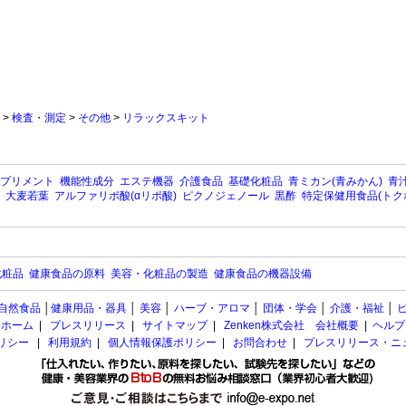
>
検査・測定
>
その他
>
リラックスキット
プリメント
機能性成分
エステ機器
介護食品
基礎化粧品
青ミカン(青みかん)
青汁
大麦若葉
アルファリポ酸(αリポ酸)
ピクノジェノール
黒酢
特定保健用食品(トク
化粧品
健康食品の原料
美容・化粧品の製造
健康食品の機器設備
自然食品
│
健康用品・器具
│
美容
│
ハーブ・アロマ
│
団体・学会
│
介護・福祉
│
ホーム
|
プレスリリース
|
サイトマップ
|
Zenken株式会社 会社概要
|
ヘルプ
ポリシー
|
利用規約
|
個人情報保護ポリシー
|
お問合わせ
|
プレスリリース・ニ