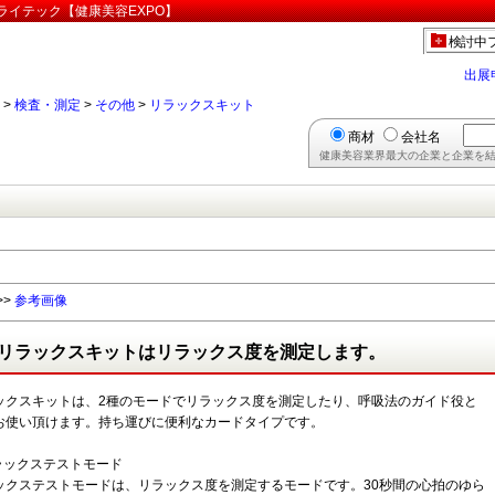
ライテック【健康美容EXPO】
検討中
出展
>
検査・測定
>
その他
>
リラックスキット
商材
会社名
健康美容業界最大の企業と企業を結
>>
参考画像
リラックスキットはリラックス度を測定します。
ックスキットは、2種のモードでリラックス度を測定したり、呼吸法のガイド役と
お使い頂けます。持ち運びに便利なカードタイプです。
リラックステストモード
ックステストモードは、リラックス度を測定するモードです。30秒間の心拍のゆら