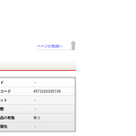
ページの先頭へ
ド
－
コード
4571102335728
ット
－
態
－
品の有無
有り
望先
－