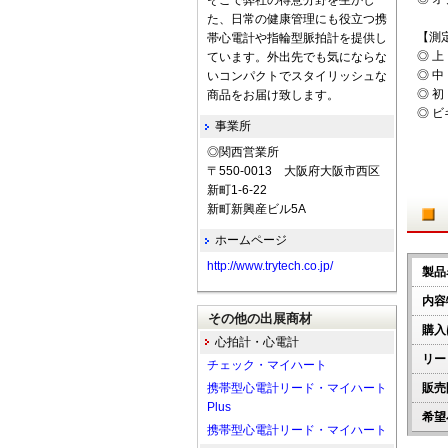
そこで弊社の得意分野を生かし
た、日常の健康管理にも役立つ携
【測
帯心電計や指輪型脈拍計を提供し
◎ 
ています。外出先でも気にならな
◎ 
いコンパクトでスタイリッシュな
◎ 
商品をお届け致します。
◎ 
事業所
◎関西営業所
〒550-0013 大阪府大阪市西区
新町1-6-22
新町新興産ビル5A
ホームページ
http://www.trytech.co.jp/
製品
内容
その他の出展商材
購入
心拍計・心電計
リー
チェック・マイハート
携帯型心電計リード・マイハート
販売
Plus
希望
携帯型心電計リード・マイハート