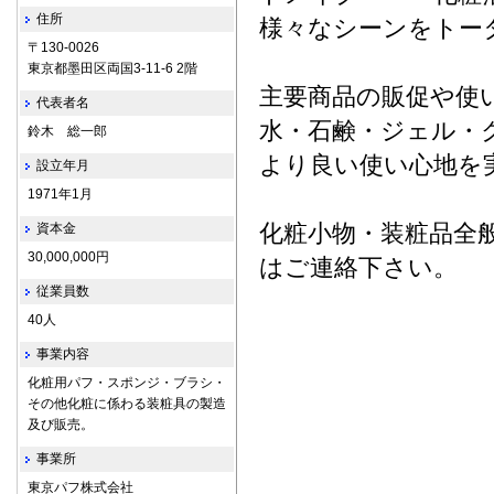
住所
様々なシーンをトー
〒130-0026
東京都墨田区両国3-11-6 2階
主要商品の販促や使
代表者名
水・石鹸・ジェル・
鈴木 総一郎
より良い使い心地を
設立年月
1971年1月
化粧小物・装粧品全
資本金
30,000,000円
はご連絡下さい。
従業員数
40人
事業内容
化粧用パフ・スポンジ・ブラシ・
その他化粧に係わる装粧具の製造
及び販売。
事業所
東京パフ株式会社