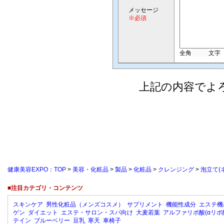
メッセージ
※必須
全角
文字
上記の内容でよ
健康美容EXPO：TOP
>
美容・化粧品
>
製品
>
化粧品
>
クレンジング
>
泡立て(
■注目カテゴリ・コンテンツ
スキンケア
男性化粧品（メンズコスメ）
サプリメント
機能性成分
エステ機
ゲン
ダイエット
エステ・サロン・スパ向け
大麦若葉
アルファリポ酸(αリポ
テイン
ブルーベリー
豆乳
寒天
車椅子