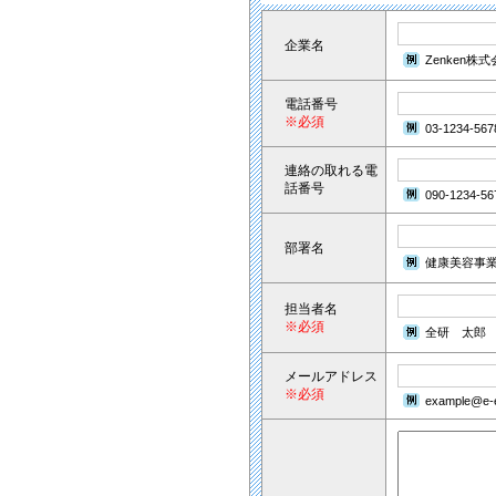
企業名
Zenken株
電話番号
※必須
03-1234-567
連絡の取れる電
話番号
090-1234-56
部署名
健康美容事
担当者名
※必須
全研 太郎
メールアドレス
※必須
example@e-e