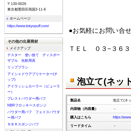
〒130-0026
東京都墨田区両国3-11-6
ホームページ
https://www.tokyopuff.com/
●お気軽にお問い合
その他の出展商材
ＴＥＬ ０３−３６３
メイクアップ
テスター 使い捨て ディスポー
ザブル 化粧用具
リップブラシ
アイシャドウアプリケーター(チ
泡立て(ネッ
ップ)
アイラッシュカーラー（ビューラ
ー）
プレストパウダー用パフ
製品名
泡立て(ネ
NBRフロッキースポンジ
内容物（内容量）
－
パウダー用パフ フェイスパウダ
購入はこちら
https://www
ー用パフ
ＮＢＲスポンジパフ
リードタイム
－