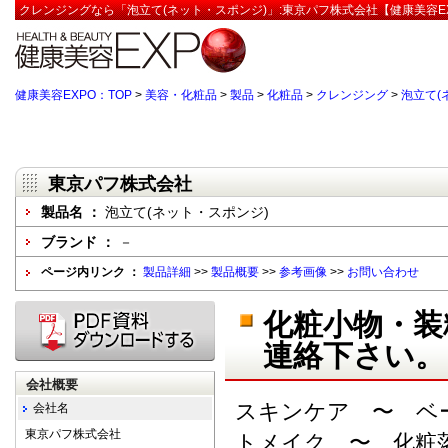
クレンジングなら「泡立て(ネット・スポンジ)」:東京パフ株式会社【健康美容E
健康美容EXPO：TOP
>
美容・化粧品
>
製品
>
化粧品
>
クレンジング
>
泡立て(
東京パフ株式会社
製品名 ：
泡立て(ネット・スポンジ)
ブランド ：
－
ページ内リンク ：
製品詳細
>>
製品概要
>>
参考画像
>>
お問い合わせ
化粧小物・装
連絡下さい。
会社概要
スキンケア 〜 ベ
会社名
東京パフ株式会社
トメイク 〜 化粧