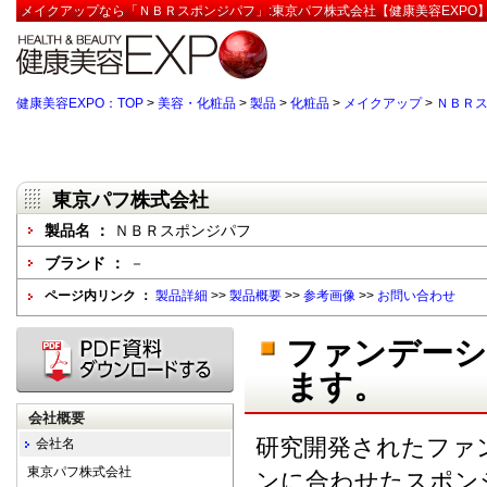
メイクアップなら「ＮＢＲスポンジパフ」:東京パフ株式会社【健康美容EXPO
健康美容EXPO：TOP
>
美容・化粧品
>
製品
>
化粧品
>
メイクアップ
>
ＮＢＲ
東京パフ株式会社
製品名 ：
ＮＢＲスポンジパフ
ブランド ：
－
ページ内リンク ：
製品詳細
>>
製品概要
>>
参考画像
>>
お問い合わせ
ファンデーシ
ます。
会社概要
研究開発されたファ
会社名
東京パフ株式会社
ンに合わせたスポン