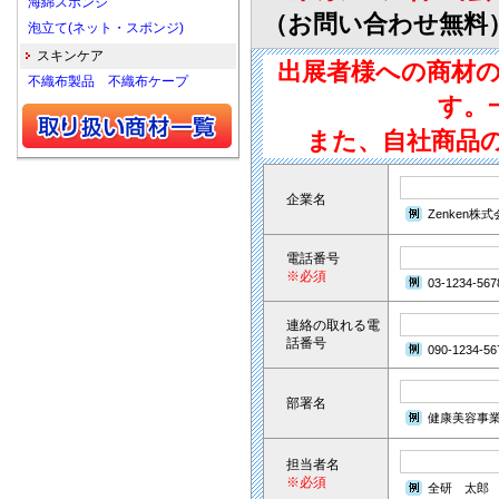
海綿スポンジ
（お問い合わせ無料
泡立て(ネット・スポンジ)
スキンケア
出展者様への商材
不織布製品 不織布ケープ
す。
また、自社商品
企業名
Zenken株
電話番号
※必須
03-1234-567
連絡の取れる電
話番号
090-1234-56
部署名
健康美容事
担当者名
※必須
全研 太郎