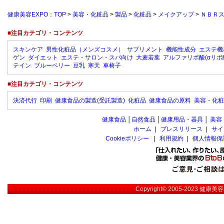
健康美容EXPO：TOP
>
美容・化粧品
>
製品
>
化粧品
>
メイクアップ
>
ＮＢＲ
■注目カテゴリ・コンテンツ
スキンケア
男性化粧品（メンズコスメ）
サプリメント
機能性成分
エステ機
ゲン
ダイエット
エステ・サロン・スパ向け
大麦若葉
アルファリポ酸(αリポ
テイン
ブルーベリー
豆乳
寒天
車椅子
■注目カテゴリ・コンテンツ
決済代行
印刷
健康食品の製造(受託製造)
化粧品
健康食品の原料
美容・化粧
健康食品
│
自然食品
│
健康用品・器具
│
美容
ホーム
|
プレスリリース
|
サイ
Cookieポリシー
|
利用規約
|
個人情報保
Copyright© 2005-2023
健康美容