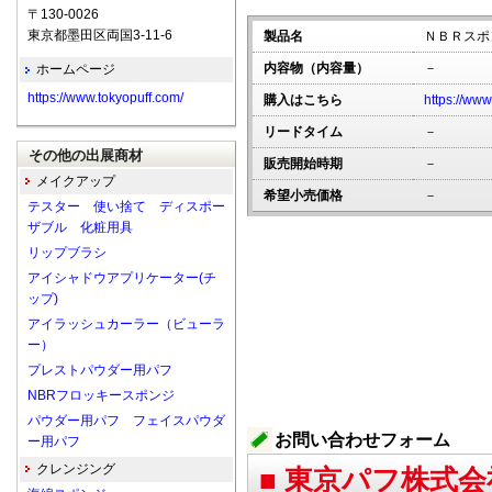
〒130-0026
東京都墨田区両国3-11-6
製品名
ＮＢＲスポ
内容物（内容量）
－
ホームページ
https://www.tokyopuff.com/
購入はこちら
https://www
リードタイム
－
その他の出展商材
販売開始時期
－
メイクアップ
希望小売価格
－
テスター 使い捨て ディスポー
ザブル 化粧用具
リップブラシ
アイシャドウアプリケーター(チ
ップ)
アイラッシュカーラー（ビューラ
ー）
プレストパウダー用パフ
NBRフロッキースポンジ
パウダー用パフ フェイスパウダ
お問い合わせフォーム
ー用パフ
クレンジング
■ 東京パフ株式会