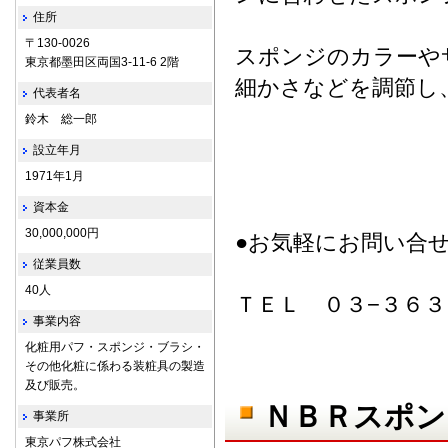
住所
〒130-0026
スポンジのカラーや
東京都墨田区両国3-11-6 2階
細かさなどを調節し
代表者名
鈴木 総一郎
設立年月
1971年1月
資本金
30,000,000円
●お気軽にお問い合
従業員数
40人
ＴＥＬ ０３−３６３
事業内容
化粧用パフ・スポンジ・ブラシ・
その他化粧に係わる装粧具の製造
及び販売。
ＮＢＲスポン
事業所
東京パフ株式会社