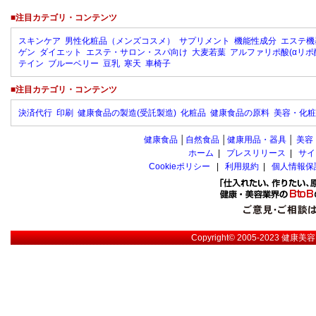
■注目カテゴリ・コンテンツ
スキンケア
男性化粧品（メンズコスメ）
サプリメント
機能性成分
エステ機
ゲン
ダイエット
エステ・サロン・スパ向け
大麦若葉
アルファリポ酸(αリポ
テイン
ブルーベリー
豆乳
寒天
車椅子
■注目カテゴリ・コンテンツ
決済代行
印刷
健康食品の製造(受託製造)
化粧品
健康食品の原料
美容・化粧
健康食品
│
自然食品
│
健康用品・器具
│
美容
ホーム
|
プレスリリース
|
サイ
Cookieポリシー
|
利用規約
|
個人情報保
Copyright© 2005-2023
健康美容