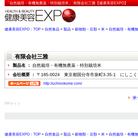
「自然栽培・有機無農薬・特別栽培米」:有限会社三雅【健康美容EXPO】
健康美容EXPO：TOP
>
自然食品
>
製品
>
穀物類・豆類
>
米
>
自然栽培・有機
有限会社三雅
製品名 ：
自然栽培・有機無農薬・特別栽培米
会社概要 ：
〒185-0024 東京都国分寺市泉町3-35-1 にしこ
http://uchinokome.com/
米
PRサイト
健康美容EXPO：TOP
>
自然食品
>
製品
>
穀物類・豆類
>
米
>
自然栽培・有機