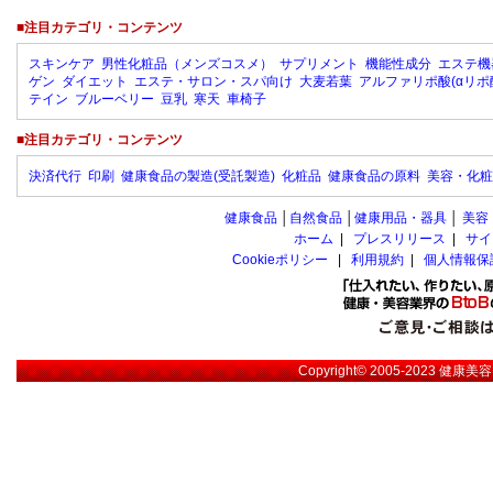
■注目カテゴリ・コンテンツ
スキンケア
男性化粧品（メンズコスメ）
サプリメント
機能性成分
エステ機
ゲン
ダイエット
エステ・サロン・スパ向け
大麦若葉
アルファリポ酸(αリポ
テイン
ブルーベリー
豆乳
寒天
車椅子
■注目カテゴリ・コンテンツ
決済代行
印刷
健康食品の製造(受託製造)
化粧品
健康食品の原料
美容・化粧
健康食品
│
自然食品
│
健康用品・器具
│
美容
ホーム
|
プレスリリース
|
サイ
Cookieポリシー
|
利用規約
|
個人情報保
Copyright© 2005-2023
健康美容