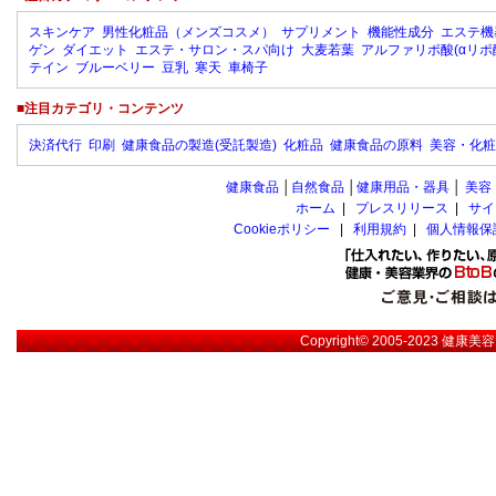
スキンケア
男性化粧品（メンズコスメ）
サプリメント
機能性成分
エステ機
ゲン
ダイエット
エステ・サロン・スパ向け
大麦若葉
アルファリポ酸(αリポ
テイン
ブルーベリー
豆乳
寒天
車椅子
■注目カテゴリ・コンテンツ
決済代行
印刷
健康食品の製造(受託製造)
化粧品
健康食品の原料
美容・化粧
健康食品
│
自然食品
│
健康用品・器具
│
美容
ホーム
|
プレスリリース
|
サイ
Cookieポリシー
|
利用規約
|
個人情報保
Copyright© 2005-2023
健康美容