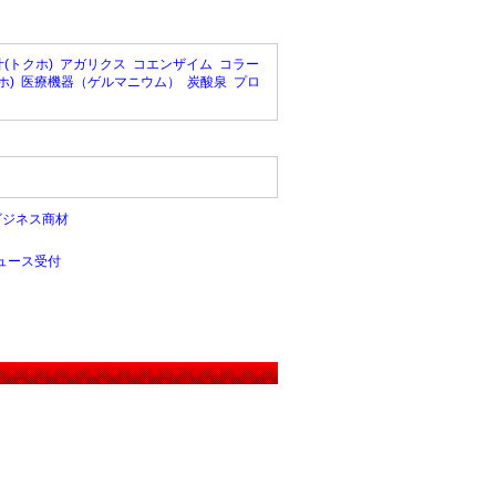
(トクホ)
アガリクス
コエンザイム
コラー
ホ)
医療機器（ゲルマニウム）
炭酸泉
プロ
ビジネス商材
ュース受付