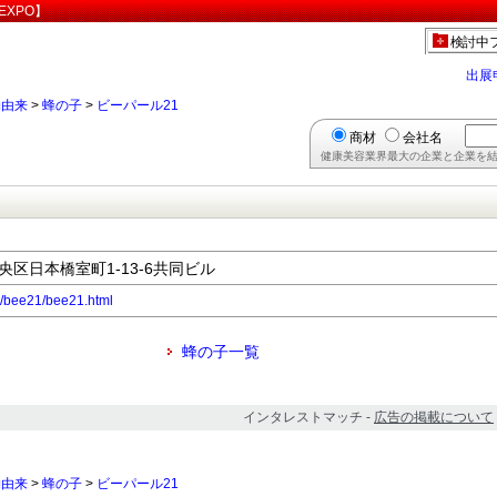
EXPO】
検討中
出展
物由来
>
蜂の子
>
ビーパール21
商材
会社名
健康美容業界最大の企業と企業を結
中央区日本橋室町1-13-6共同ビル
p/bee21/bee21.html
蜂の子一覧
インタレストマッチ -
広告の掲載について
物由来
>
蜂の子
>
ビーパール21