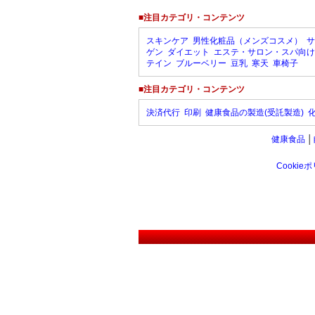
■注目カテゴリ・コンテンツ
スキンケア
男性化粧品（メンズコスメ）
サ
ゲン
ダイエット
エステ・サロン・スパ向け
テイン
ブルーベリー
豆乳
寒天
車椅子
■注目カテゴリ・コンテンツ
決済代行
印刷
健康食品の製造(受託製造)
健康食品
│
Cookie