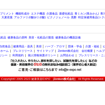
プリメント
機能性成分
エステ機器
介護食品
基礎化粧品
青ミカン(青みかん)
青汁
大麦若葉
アルファリポ酸(αリポ酸)
ピクノジェノール
黒酢
特定保健用食品(トク
化粧品
健康食品の原料
美容・化粧品の製造
健康食品の機器設備
自然食品
│
健康用品・器具
│
美容
│
ハーブ・アロマ
│
団体・学会
│
介護・福祉
│
ホーム
|
プレスリリース
|
サイトマップ
|
Zenken株式会社 会社概要
|
ヘルプ
ポリシー
|
利用規約
|
個人情報保護ポリシー
|
お問合わせ
|
プレスリリース・ニ
Copyright© 2005-2023
健康美容EXPO
[
Zenken株式会社
] All Rights Reserved.