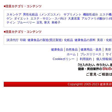
■注目カテゴリ・コンテンツ
スキンケア
男性化粧品（メンズコスメ）
サプリメント
機能性成分
エステ機
ゲン
ダイエット
エステ・サロン・スパ向け
大麦若葉
アルファリポ酸(αリポ
テイン
ブルーベリー
豆乳
寒天
車椅子
■注目カテゴリ・コンテンツ
決済代行
印刷
健康食品の製造(受託製造)
化粧品
健康食品の原料
美容・化粧
健康食品
│
自然食品
│
健康用品・器具
│
美容
ホーム
|
プレスリリース
|
サイ
Cookieポリシー
|
利用規約
|
個人情報保
Copyright© 2005-2023
健康美容