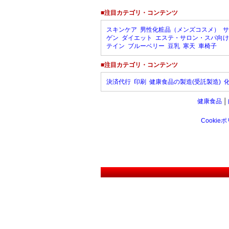
■注目カテゴリ・コンテンツ
スキンケア
男性化粧品（メンズコスメ）
サ
ゲン
ダイエット
エステ・サロン・スパ向け
テイン
ブルーベリー
豆乳
寒天
車椅子
■注目カテゴリ・コンテンツ
決済代行
印刷
健康食品の製造(受託製造)
健康食品
│
Cookie