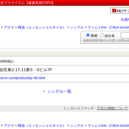
）」:株式会社プラスイズム【健康美容EXPO】
検討中
出展
>
アロマ
>
精油（エッセンシャルオイル）
>
シングル
>
ライム Lime（Citrus aruant
商材
会社名
健康美容業界最大の企業と企業を結
tifolia）
谷区東2-17-11東S・Sビル7F
recre.com/products/p-46.html
シングル一覧
インタレストマッチ -
広告の掲載について
>
アロマ
>
精油（エッセンシャルオイル）
>
シングル
>
ライム Lime（Citrus aruant