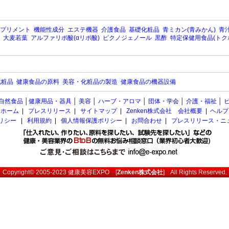
プリメント
機能性成分
エステ機器
介護食品
基礎化粧品
青ミカン(青みかん)
青汁
大麦若葉
アルファリポ酸(αリポ酸)
ピクノジェノール
黒酢
特定保健用食品(トク
化粧品
健康食品の原料
美容・化粧品の製造
健康食品の機器設備
自然食品
│
健康用品・器具
│
美容
│
ハーブ・アロマ
│
団体・学会
│
介護・福祉
│
ホーム
|
プレスリリース
|
サイトマップ
|
Zenken株式会社 会社概要
|
ヘルプ
ポリシー
|
利用規約
|
個人情報保護ポリシー
|
お問合わせ
|
プレスリリース・ニ
Copyright© 2005-2023
健康美容EXPO
[
Zenken株式会社
] All Rights Reserved.