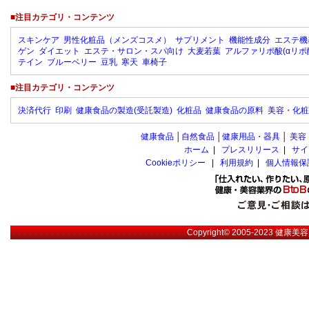
■注目カテゴリ・コンテンツ
スキンケア
男性化粧品（メンズコスメ）
サプリメント
機能性成分
エステ機
ゲン
ダイエット
エステ・サロン・スパ向け
大麦若葉
アルファリポ酸(αリポ
テイン
ブルーベリー
豆乳
寒天
車椅子
■注目カテゴリ・コンテンツ
決済代行
印刷
健康食品の製造(受託製造)
化粧品
健康食品の原料
美容・化粧
健康食品
│
自然食品
│
健康用品・器具
│
美容
ホーム
|
プレスリリース
|
サイ
Cookieポリシー
|
利用規約
|
個人情報保
Copyright© 2005-2023
健康美容