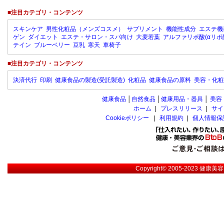
■注目カテゴリ・コンテンツ
スキンケア
男性化粧品（メンズコスメ）
サプリメント
機能性成分
エステ機
ゲン
ダイエット
エステ・サロン・スパ向け
大麦若葉
アルファリポ酸(αリポ
テイン
ブルーベリー
豆乳
寒天
車椅子
■注目カテゴリ・コンテンツ
決済代行
印刷
健康食品の製造(受託製造)
化粧品
健康食品の原料
美容・化粧
健康食品
│
自然食品
│
健康用品・器具
│
美容
ホーム
|
プレスリリース
|
サイ
Cookieポリシー
|
利用規約
|
個人情報保
Copyright© 2005-2023
健康美容