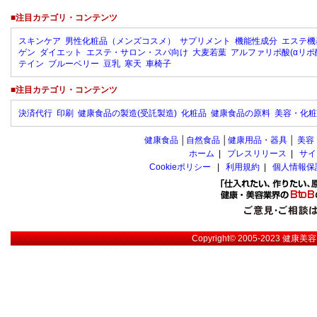
■注目カテゴリ・コンテンツ
スキンケア
男性化粧品（メンズコスメ）
サプリメント
機能性成分
エステ機
ゲン
ダイエット
エステ・サロン・スパ向け
大麦若葉
アルファリポ酸(αリポ
テイン
ブルーベリー
豆乳
寒天
車椅子
■注目カテゴリ・コンテンツ
決済代行
印刷
健康食品の製造(受託製造)
化粧品
健康食品の原料
美容・化粧
健康食品
│
自然食品
│
健康用品・器具
│
美容
ホーム
|
プレスリリース
|
サイ
Cookieポリシー
|
利用規約
|
個人情報保
Copyright© 2005-2023
健康美容