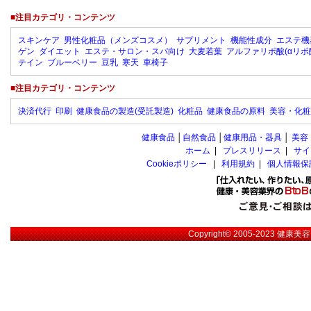
■注目カテゴリ・コンテンツ
スキンケア
男性化粧品（メンズコスメ）
サプリメント
機能性成分
エステ機
ゲン
ダイエット
エステ・サロン・スパ向け
大麦若葉
アルファリポ酸(αリポ
テイン
ブルーベリー
豆乳
寒天
車椅子
■注目カテゴリ・コンテンツ
決済代行
印刷
健康食品の製造(受託製造)
化粧品
健康食品の原料
美容・化粧
健康食品
│
自然食品
│
健康用品・器具
│
美容
ホーム
|
プレスリリース
|
サイ
Cookieポリシー
|
利用規約
|
個人情報保
Copyright© 2005-2023
健康美容