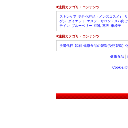
■注目カテゴリ・コンテンツ
スキンケア
男性化粧品（メンズコスメ）
サ
ゲン
ダイエット
エステ・サロン・スパ向け
テイン
ブルーベリー
豆乳
寒天
車椅子
■注目カテゴリ・コンテンツ
決済代行
印刷
健康食品の製造(受託製造)
健康食品
│
Cookie