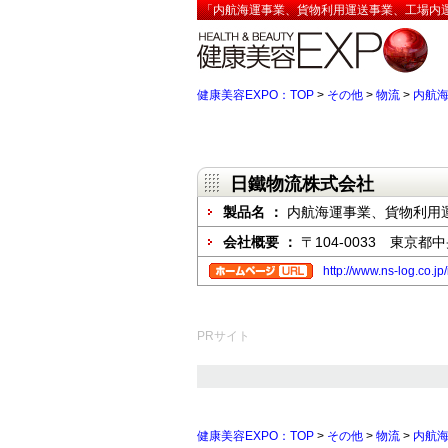
「内航海運事業、貨物利用運送事業、工場内運
健康美容EXPO：TOP
>
その他
>
物流
>
内航
日鐵物流株式会社
製品名 ：
内航海運事業、貨物利用
会社概要 ：
〒104-0033 東京
http://www.ns-log.co.jp
PRサイト
健康美容EXPO：TOP
>
その他
>
物流
>
内航