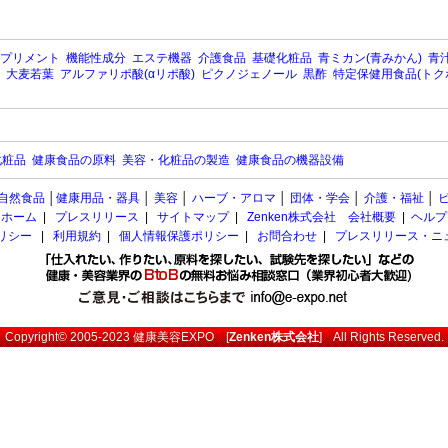
プリメント
機能性成分
エステ機器
介護食品
基礎化粧品
青ミカン(青みかん)
青汁
大麦若葉
アルファリポ酸(αリポ酸)
ピクノジェノール
黒酢
特定保健用食品(トク
化粧品
健康食品の原料
美容・化粧品の製造
健康食品の機器設備
自然食品
│
健康用品・器具
│
美容
│
ハーブ・アロマ
│
団体・学会
│
介護・福祉
│
ホーム
|
プレスリリース
|
サイトマップ
|
Zenken株式会社 会社概要
|
ヘルプ
ポリシー
|
利用規約
|
個人情報保護ポリシー
|
お問合わせ
|
プレスリリース・ニ
Copyright© 2005-2023
健康美容EXPO
[
Zenken株式会社
] All Rights Reserved.