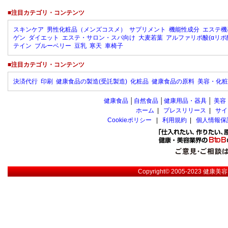
■注目カテゴリ・コンテンツ
スキンケア
男性化粧品（メンズコスメ）
サプリメント
機能性成分
エステ機
ゲン
ダイエット
エステ・サロン・スパ向け
大麦若葉
アルファリポ酸(αリポ
テイン
ブルーベリー
豆乳
寒天
車椅子
■注目カテゴリ・コンテンツ
決済代行
印刷
健康食品の製造(受託製造)
化粧品
健康食品の原料
美容・化粧
健康食品
│
自然食品
│
健康用品・器具
│
美容
ホーム
|
プレスリリース
|
サイ
Cookieポリシー
|
利用規約
|
個人情報保
Copyright© 2005-2023
健康美容