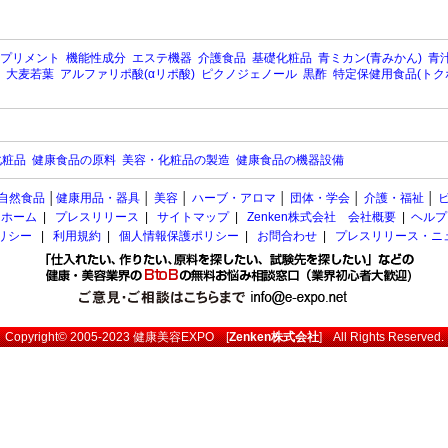
プリメント
機能性成分
エステ機器
介護食品
基礎化粧品
青ミカン(青みかん)
青汁
大麦若葉
アルファリポ酸(αリポ酸)
ピクノジェノール
黒酢
特定保健用食品(トク
化粧品
健康食品の原料
美容・化粧品の製造
健康食品の機器設備
自然食品
│
健康用品・器具
│
美容
│
ハーブ・アロマ
│
団体・学会
│
介護・福祉
│
ホーム
|
プレスリリース
|
サイトマップ
|
Zenken株式会社 会社概要
|
ヘルプ
ポリシー
|
利用規約
|
個人情報保護ポリシー
|
お問合わせ
|
プレスリリース・ニ
Copyright© 2005-2023
健康美容EXPO
[
Zenken株式会社
] All Rights Reserved.