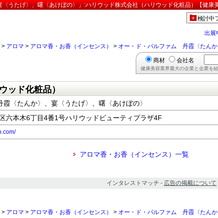
〈うたげ〉、曙〈あけぼの〉」:ハリウッド株式会社（ハリウッド化粧品）【健康美
検討中
出展
>
アロマ
>
アロマ香・お香（インセンス）
>
オー・ド・パルファム 丹霞〈たんか
商材
会社名
健康美容業界最大の企業と企業を結
ウッド化粧品）
丹霞〈たんか〉、宴〈うたげ〉、曙〈あけぼの〉
都港区六本木6丁目4番1号ハリウッドビューティプラザ4F
p.com/
アロマ香・お香（インセンス）一覧
インタレストマッチ -
広告の掲載について
>
アロマ
>
アロマ香・お香（インセンス）
>
オー・ド・パルファム 丹霞〈たんか