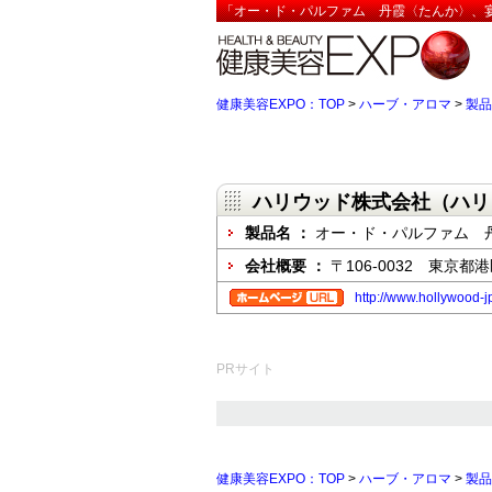
「オー・ド・パルファム 丹霞〈たんか〉、宴
健康美容EXPO：TOP
>
ハーブ・アロマ
>
製品
ハリウッド株式会社（ハリ
製品名 ：
オー・ド・パルファム 
会社概要 ：
〒106-0032 東京
http://www.hollywood-j
PRサイト
健康美容EXPO：TOP
>
ハーブ・アロマ
>
製品