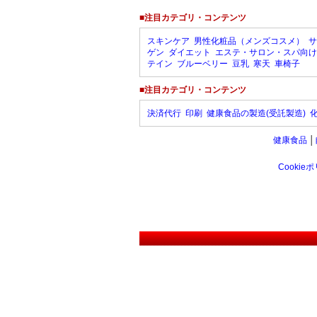
■注目カテゴリ・コンテンツ
スキンケア
男性化粧品（メンズコスメ）
サ
ゲン
ダイエット
エステ・サロン・スパ向け
テイン
ブルーベリー
豆乳
寒天
車椅子
■注目カテゴリ・コンテンツ
決済代行
印刷
健康食品の製造(受託製造)
健康食品
│
Cookie