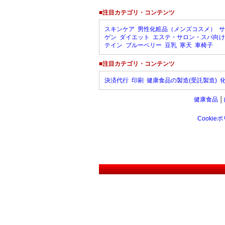
■注目カテゴリ・コンテンツ
スキンケア
男性化粧品（メンズコスメ）
サ
ゲン
ダイエット
エステ・サロン・スパ向け
テイン
ブルーベリー
豆乳
寒天
車椅子
■注目カテゴリ・コンテンツ
決済代行
印刷
健康食品の製造(受託製造)
健康食品
│
Cookie