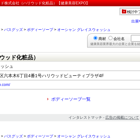
ッド株式会社（ハリウッド化粧品）【健康美容EXPO】
検討中
出展
>
バスグッズ
>
ボディーソープ
>
オーシャン グレイスウォッシュ
商材
会社名
健康美容業界最大の企業と企業を結
ウッド化粧品）
ォッシュ
都港区六本木6丁目4番1号ハリウッドビューティプラザ4F
p.com/
ボディーソープ一覧
インタレストマッチ -
広告の掲載について
>
バスグッズ
>
ボディーソープ
>
オーシャン グレイスウォッシュ