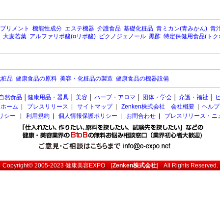
プリメント
機能性成分
エステ機器
介護食品
基礎化粧品
青ミカン(青みかん)
青汁
大麦若葉
アルファリポ酸(αリポ酸)
ピクノジェノール
黒酢
特定保健用食品(トク
化粧品
健康食品の原料
美容・化粧品の製造
健康食品の機器設備
自然食品
│
健康用品・器具
│
美容
│
ハーブ・アロマ
│
団体・学会
│
介護・福祉
│
ホーム
|
プレスリリース
|
サイトマップ
|
Zenken株式会社 会社概要
|
ヘルプ
ポリシー
|
利用規約
|
個人情報保護ポリシー
|
お問合わせ
|
プレスリリース・ニ
Copyright© 2005-2023
健康美容EXPO
[
Zenken株式会社
] All Rights Reserved.