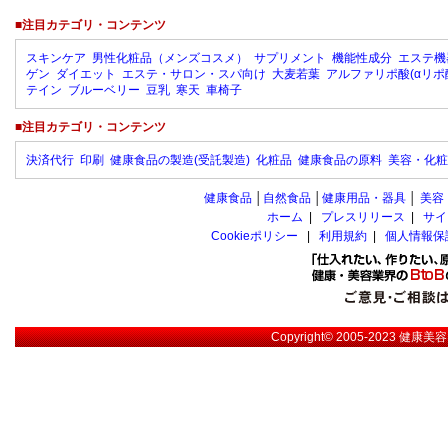
■注目カテゴリ・コンテンツ
スキンケア
男性化粧品（メンズコスメ）
サプリメント
機能性成分
エステ機
ゲン
ダイエット
エステ・サロン・スパ向け
大麦若葉
アルファリポ酸(αリポ
テイン
ブルーベリー
豆乳
寒天
車椅子
■注目カテゴリ・コンテンツ
決済代行
印刷
健康食品の製造(受託製造)
化粧品
健康食品の原料
美容・化粧
健康食品
│
自然食品
│
健康用品・器具
│
美容
ホーム
|
プレスリリース
|
サイ
Cookieポリシー
|
利用規約
|
個人情報保
Copyright© 2005-2023
健康美容