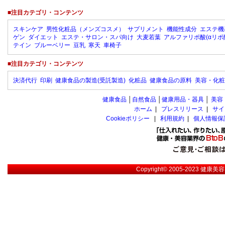
■注目カテゴリ・コンテンツ
スキンケア
男性化粧品（メンズコスメ）
サプリメント
機能性成分
エステ機
ゲン
ダイエット
エステ・サロン・スパ向け
大麦若葉
アルファリポ酸(αリポ
テイン
ブルーベリー
豆乳
寒天
車椅子
■注目カテゴリ・コンテンツ
決済代行
印刷
健康食品の製造(受託製造)
化粧品
健康食品の原料
美容・化粧
健康食品
│
自然食品
│
健康用品・器具
│
美容
ホーム
|
プレスリリース
|
サイ
Cookieポリシー
|
利用規約
|
個人情報保
Copyright© 2005-2023
健康美容