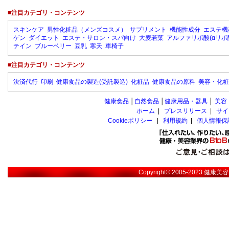
■注目カテゴリ・コンテンツ
スキンケア
男性化粧品（メンズコスメ）
サプリメント
機能性成分
エステ機
ゲン
ダイエット
エステ・サロン・スパ向け
大麦若葉
アルファリポ酸(αリポ
テイン
ブルーベリー
豆乳
寒天
車椅子
■注目カテゴリ・コンテンツ
決済代行
印刷
健康食品の製造(受託製造)
化粧品
健康食品の原料
美容・化粧
健康食品
│
自然食品
│
健康用品・器具
│
美容
ホーム
|
プレスリリース
|
サイ
Cookieポリシー
|
利用規約
|
個人情報保
Copyright© 2005-2023
健康美容