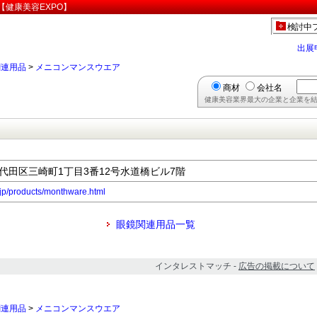
健康美容EXPO】
検討中
出展
関連用品
>
メニコンマンスウエア
商材
会社名
健康美容業界最大の企業と企業を結
都千代田区三崎町1丁目3番12号水道橋ビル7階
.jp/products/monthware.html
眼鏡関連用品一覧
インタレストマッチ -
広告の掲載について
関連用品
>
メニコンマンスウエア