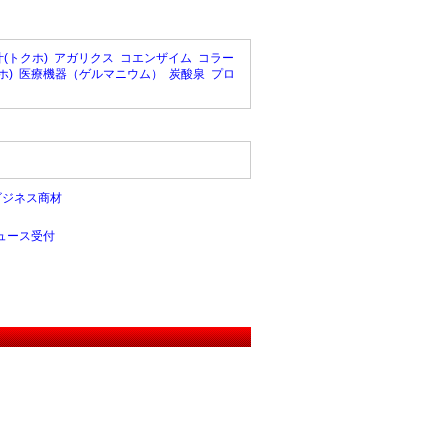
(トクホ)
アガリクス
コエンザイム
コラー
ホ)
医療機器（ゲルマニウム）
炭酸泉
プロ
ビジネス商材
ュース受付