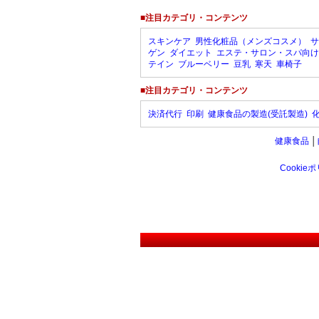
■注目カテゴリ・コンテンツ
スキンケア
男性化粧品（メンズコスメ）
サ
ゲン
ダイエット
エステ・サロン・スパ向け
テイン
ブルーベリー
豆乳
寒天
車椅子
■注目カテゴリ・コンテンツ
決済代行
印刷
健康食品の製造(受託製造)
健康食品
│
Cookie