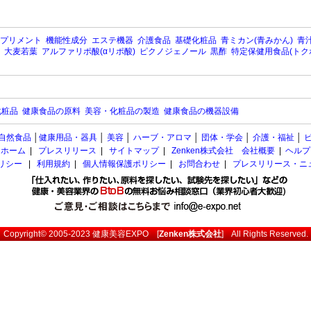
プリメント
機能性成分
エステ機器
介護食品
基礎化粧品
青ミカン(青みかん)
青汁
大麦若葉
アルファリポ酸(αリポ酸)
ピクノジェノール
黒酢
特定保健用食品(トク
化粧品
健康食品の原料
美容・化粧品の製造
健康食品の機器設備
自然食品
│
健康用品・器具
│
美容
│
ハーブ・アロマ
│
団体・学会
│
介護・福祉
│
ホーム
|
プレスリリース
|
サイトマップ
|
Zenken株式会社 会社概要
|
ヘルプ
ポリシー
|
利用規約
|
個人情報保護ポリシー
|
お問合わせ
|
プレスリリース・ニ
Copyright© 2005-2023
健康美容EXPO
[
Zenken株式会社
] All Rights Reserved.