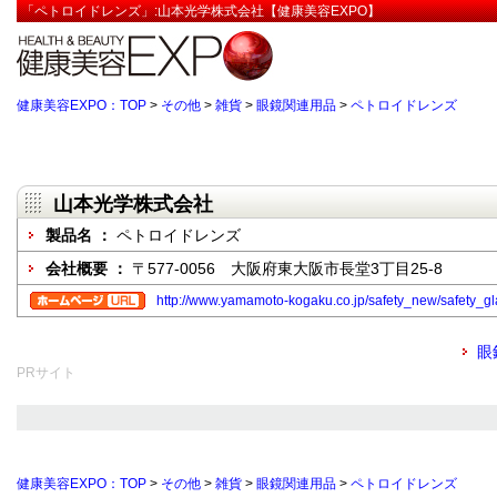
「ペトロイドレンズ」:山本光学株式会社【健康美容EXPO】
健康美容EXPO：TOP
>
その他
>
雑貨
>
眼鏡関連用品
>
ペトロイドレンズ
山本光学株式会社
製品名 ：
ペトロイドレンズ
会社概要 ：
〒577-0056 大阪府東大阪市長堂3丁目25-8
http://www.yamamoto-kogaku.co.jp/safety_new/safety_gl
眼
PRサイト
健康美容EXPO：TOP
>
その他
>
雑貨
>
眼鏡関連用品
>
ペトロイドレンズ