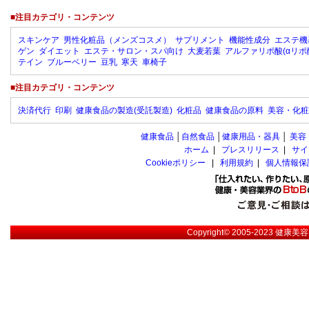
■注目カテゴリ・コンテンツ
スキンケア
男性化粧品（メンズコスメ）
サプリメント
機能性成分
エステ機
ゲン
ダイエット
エステ・サロン・スパ向け
大麦若葉
アルファリポ酸(αリポ
テイン
ブルーベリー
豆乳
寒天
車椅子
■注目カテゴリ・コンテンツ
決済代行
印刷
健康食品の製造(受託製造)
化粧品
健康食品の原料
美容・化粧
健康食品
│
自然食品
│
健康用品・器具
│
美容
ホーム
|
プレスリリース
|
サイ
Cookieポリシー
|
利用規約
|
個人情報保
Copyright© 2005-2023
健康美容