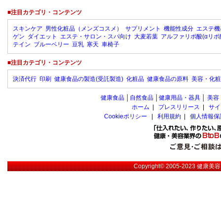
■注目カテゴリ・コンテンツ
スキンケア
男性化粧品（メンズコスメ）
サプリメント
機能性成分
エステ機
ゲン
ダイエット
エステ・サロン・スパ向け
大麦若葉
アルファリポ酸(αリポ
テイン
ブルーベリー
豆乳
寒天
車椅子
■注目カテゴリ・コンテンツ
決済代行
印刷
健康食品の製造(受託製造)
化粧品
健康食品の原料
美容・化粧
健康食品
│
自然食品
│
健康用品・器具
│
美容
ホーム
|
プレスリリース
|
サイ
Cookieポリシー
|
利用規約
|
個人情報保
Copyright© 2005-2023
健康美容