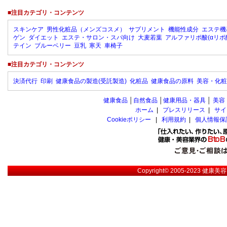
■注目カテゴリ・コンテンツ
スキンケア
男性化粧品（メンズコスメ）
サプリメント
機能性成分
エステ機
ゲン
ダイエット
エステ・サロン・スパ向け
大麦若葉
アルファリポ酸(αリポ
テイン
ブルーベリー
豆乳
寒天
車椅子
■注目カテゴリ・コンテンツ
決済代行
印刷
健康食品の製造(受託製造)
化粧品
健康食品の原料
美容・化粧
健康食品
│
自然食品
│
健康用品・器具
│
美容
ホーム
|
プレスリリース
|
サイ
Cookieポリシー
|
利用規約
|
個人情報保
Copyright© 2005-2023
健康美容