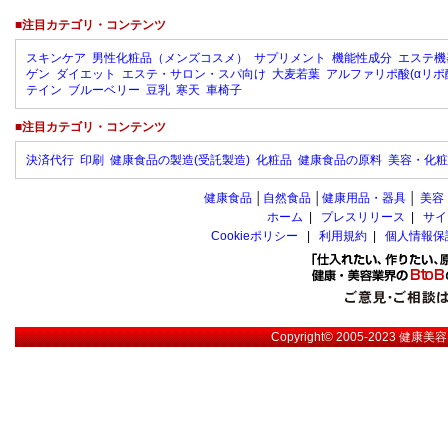
■注目カテゴリ・コンテンツ
スキンケア
男性化粧品（メンズコスメ）
サプリメント
機能性成分
エステ機
ゲン
ダイエット
エステ・サロン・スパ向け
大麦若葉
アルファリポ酸(αリポ
テイン
ブルーベリー
豆乳
寒天
車椅子
■注目カテゴリ・コンテンツ
決済代行
印刷
健康食品の製造(受託製造)
化粧品
健康食品の原料
美容・化粧
健康食品
│
自然食品
│
健康用品・器具
│
美容
ホーム
|
プレスリリース
|
サイ
Cookieポリシー
|
利用規約
|
個人情報保
Copyright© 2005-2023
健康美容