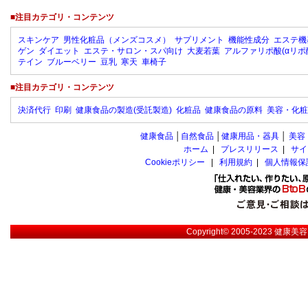
■注目カテゴリ・コンテンツ
スキンケア
男性化粧品（メンズコスメ）
サプリメント
機能性成分
エステ機
ゲン
ダイエット
エステ・サロン・スパ向け
大麦若葉
アルファリポ酸(αリポ
テイン
ブルーベリー
豆乳
寒天
車椅子
■注目カテゴリ・コンテンツ
決済代行
印刷
健康食品の製造(受託製造)
化粧品
健康食品の原料
美容・化粧
健康食品
│
自然食品
│
健康用品・器具
│
美容
ホーム
|
プレスリリース
|
サイ
Cookieポリシー
|
利用規約
|
個人情報保
Copyright© 2005-2023
健康美容