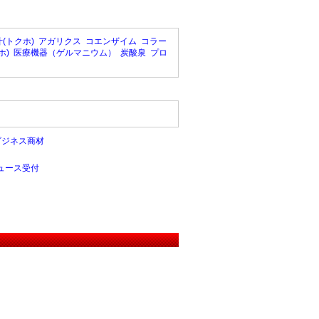
(トクホ)
アガリクス
コエンザイム
コラー
ホ)
医療機器（ゲルマニウム）
炭酸泉
プロ
ビジネス商材
ュース受付