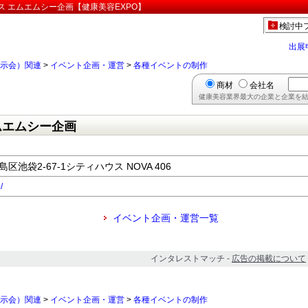
 エムエムシー企画【健康美容EXPO】
検討中
出展
示会）関連
>
イベント企画・運営
>
各種イベントの制作
商材
会社名
健康美容業界最大の企業と企業を結
ムエムシー企画
島区池袋2-67-1シティハウス NOVA 406
/
イベント企画・運営一覧
インタレストマッチ -
広告の掲載について
示会）関連
>
イベント企画・運営
>
各種イベントの制作