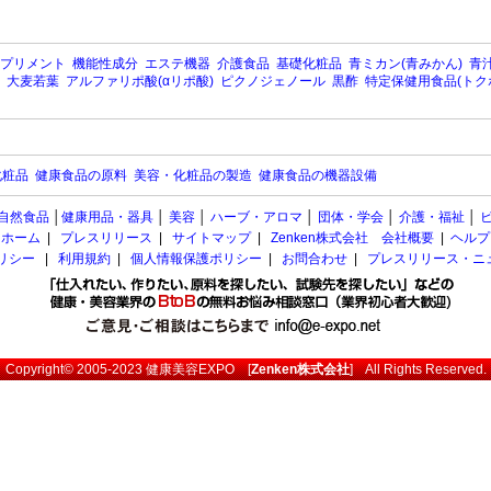
プリメント
機能性成分
エステ機器
介護食品
基礎化粧品
青ミカン(青みかん)
青汁
大麦若葉
アルファリポ酸(αリポ酸)
ピクノジェノール
黒酢
特定保健用食品(トク
化粧品
健康食品の原料
美容・化粧品の製造
健康食品の機器設備
自然食品
│
健康用品・器具
│
美容
│
ハーブ・アロマ
│
団体・学会
│
介護・福祉
│
ホーム
|
プレスリリース
|
サイトマップ
|
Zenken株式会社 会社概要
|
ヘルプ
ポリシー
|
利用規約
|
個人情報保護ポリシー
|
お問合わせ
|
プレスリリース・ニ
Copyright© 2005-2023
健康美容EXPO
[
Zenken株式会社
] All Rights Reserved.