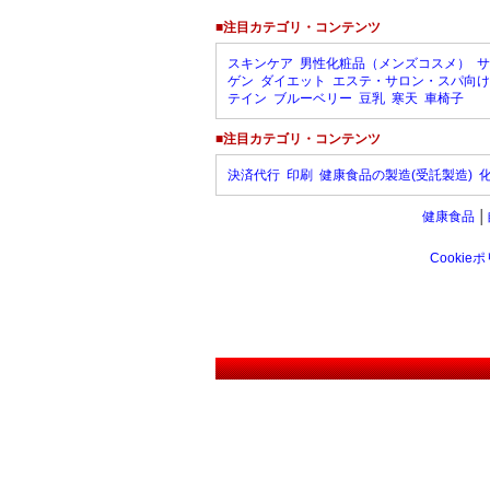
■注目カテゴリ・コンテンツ
スキンケア
男性化粧品（メンズコスメ）
サ
ゲン
ダイエット
エステ・サロン・スパ向け
テイン
ブルーベリー
豆乳
寒天
車椅子
■注目カテゴリ・コンテンツ
決済代行
印刷
健康食品の製造(受託製造)
健康食品
│
Cookie