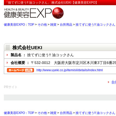
「捨てずに使う!! 油コックさん」:株式会社UEKI【健康美容EXPO】
健康美容EXPO：TOP
>
その他
>
雑貨
>
台所用品
>
捨てずに使う!! 油コックさん
株式会社UEKI
製品名 ：
捨てずに使う!! 油コックさん
会社概要 ：
〒532-0012 大阪府大阪市淀川区木川東3丁目6番2
http://www.uyeki.co.jp/item/oil/details/index.html
台
PRサイト
健康美容EXPO：TOP
>
その他
>
雑貨
>
台所用品
>
捨てずに使う!! 油コックさん