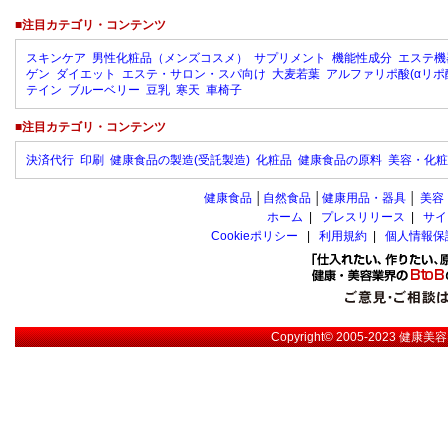
■注目カテゴリ・コンテンツ
スキンケア
男性化粧品（メンズコスメ）
サプリメント
機能性成分
エステ機
ゲン
ダイエット
エステ・サロン・スパ向け
大麦若葉
アルファリポ酸(αリポ
テイン
ブルーベリー
豆乳
寒天
車椅子
■注目カテゴリ・コンテンツ
決済代行
印刷
健康食品の製造(受託製造)
化粧品
健康食品の原料
美容・化粧
健康食品
│
自然食品
│
健康用品・器具
│
美容
ホーム
|
プレスリリース
|
サイ
Cookieポリシー
|
利用規約
|
個人情報保
Copyright© 2005-2023
健康美容