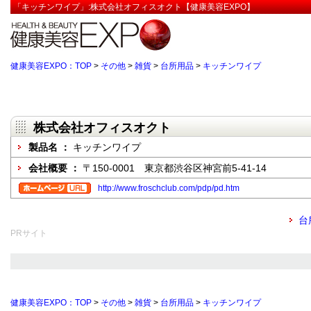
「キッチンワイプ」:株式会社オフィスオクト【健康美容EXPO】
健康美容EXPO：TOP
>
その他
>
雑貨
>
台所用品
>
キッチンワイプ
株式会社オフィスオクト
製品名 ：
キッチンワイプ
会社概要 ：
〒150-0001 東京都渋谷区神宮前5-41-14
http://www.froschclub.com/pdp/pd.htm
台
PRサイト
健康美容EXPO：TOP
>
その他
>
雑貨
>
台所用品
>
キッチンワイプ