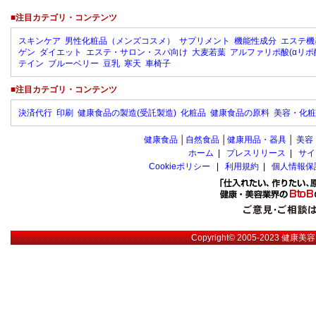
■注目カテゴリ・コンテンツ
スキンケア
男性化粧品（メンズコスメ）
サプリメント
機能性成分
エステ機
ゲン
ダイエット
エステ・サロン・スパ向け
大麦若葉
アルファリポ酸(αリポ
テイン
ブルーベリー
豆乳
寒天
車椅子
■注目カテゴリ・コンテンツ
決済代行
印刷
健康食品の製造(受託製造)
化粧品
健康食品の原料
美容・化粧
健康食品
│
自然食品
│
健康用品・器具
│
美容
ホーム
|
プレスリリース
|
サイ
Cookieポリシー
|
利用規約
|
個人情報保
Copyright© 2005-2023
健康美容